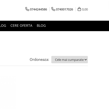
0744244586
0740017026
0,00
LOG
CERE OFERTA
BLOG
Ordoneaza: