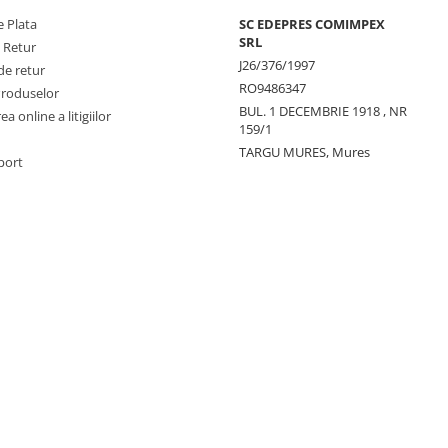
 Plata
SC EDEPRES COMIMPEX
SRL
e Retur
J26/376/1997
de retur
RO9486347
Produselor
BUL. 1 DECEMBRIE 1918 , NR
a online a litigiilor
159/1
TARGU MURES, Mures
port