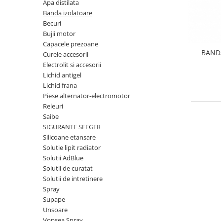
Apa distilata
Transmisie
Castrol
Aditiv cutie viteze
Banda izolatoare
Suspensie
Mannol
Becuri
Metabond
Racire
Ravenol
Bujii motor
Wynns
Capacele prezoane
Franare
Swag
Aditiv ulei motor
BAND
Curele accesorii
Esapament
Ulei servodirectie-hidraulic
Electrolit si accesorii
2+2
Motor
2+2
Lichid antigel
Flash
Electrice
Febi
Lichid frana
Kraftmann
Filtre
Piese alternator-electromotor
Mannol
Kross
Releuri
Autocamioane Utilaje
Ravenol
Saibe
Liqui Moly
Electrice
VAG GROUP
SIGURANTE SEEGER
Metabond
Filtre
Ulei amestec
Silicoane etansare
Wynns
Solutie lipit radiator
BMW
Hexol
Alcool Tehnic
Solutii AdBlue
Racire
Ulei hidraulic
Solutii de curatat
Antifon pensulabil
Franare
Solutii de intretinere
Hexol
Antifon pistolabil
Spray
Filtre
Ulei transmisie
Supape
Apa distilata
Directie
Hexol
Unsoare
Electrice
Banda izolatoare
Vopsea Spray