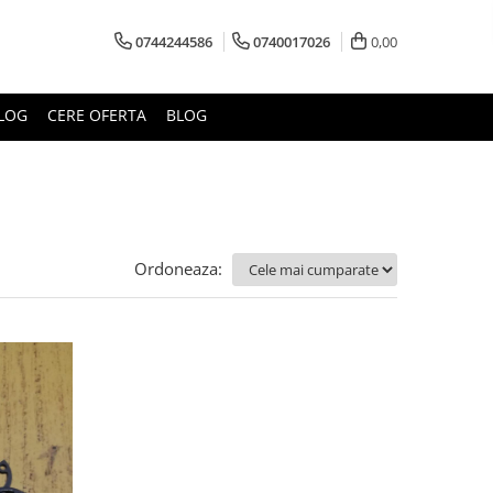
0744244586
0740017026
0,00
LOG
CERE OFERTA
BLOG
Ordoneaza: