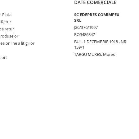
DATE COMERCIALE
 Plata
SC EDEPRES COMIMPEX
SRL
e Retur
J26/376/1997
de retur
RO9486347
Produselor
BUL. 1 DECEMBRIE 1918 , NR
a online a litigiilor
159/1
TARGU MURES, Mures
port