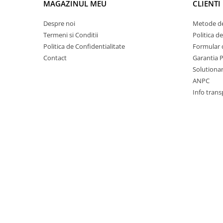
Prelix
MAGAZINUL MEU
CLIENTI
Franare
TRW
Despre noi
Metode de
Suspensie
Piese alternator-electromotor
Termeni si Conditii
Politica d
Dacia
Arc Carbune
Politica de Confidentialitate
Formular 
Duster
Bendix
Contact
Garantia 
Logan
Bobine cuplare
Solutionare
Sandero
ANPC
Carbune alternatoare-
electromotoare
Info trans
Daewoo
Coroana reductor
Racire
Rulmenti
Electrice
Releuri
Filtre
Saibe
Directie
Electrice
SIGURANTE SEEGER
Motor
Silicoane etansare
Suspensie
Solutie lipit radiator
Transmisie
Wynns
Fiat
Solutii AdBlue