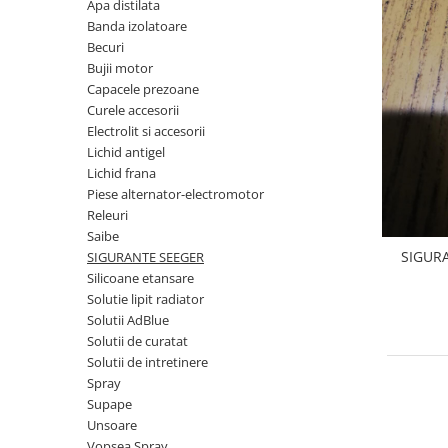
Apa distilata
Transmisie
Castrol
Aditiv cutie viteze
Banda izolatoare
Suspensie
Mannol
Becuri
Metabond
Racire
Ravenol
Bujii motor
Wynns
Capacele prezoane
Franare
Swag
Aditiv ulei motor
Curele accesorii
Esapament
Ulei servodirectie-hidraulic
Electrolit si accesorii
2+2
Motor
2+2
Lichid antigel
Flash
Electrice
Febi
Lichid frana
Kraftmann
Filtre
Piese alternator-electromotor
Mannol
Kross
Releuri
Autocamioane Utilaje
Ravenol
Saibe
Liqui Moly
Electrice
VAG GROUP
SIGURA
SIGURANTE SEEGER
Metabond
Filtre
Ulei amestec
Silicoane etansare
Wynns
Solutie lipit radiator
BMW
Hexol
Alcool Tehnic
Solutii AdBlue
Racire
Ulei hidraulic
Solutii de curatat
Antifon pensulabil
Franare
Solutii de intretinere
Hexol
Antifon pistolabil
Spray
Filtre
Ulei transmisie
Supape
Apa distilata
Directie
Hexol
Unsoare
Electrice
Banda izolatoare
Vopsea Spray