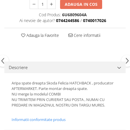
ADAUGA IN COS
Motor
Becuri
Transmisie
Cod Produs:
6U6809604A
Becuri 12V
Chevrolet
Ai nevoie de ajutor?
0744244586
/
0740017026
Bujii motor
Filtre
Capacele prezoane
Adauga la Favorite
Cere informatii
Electrice
Curele accesorii
Motor
Electrolit si accesorii
Suspensie
Chrysler
Lichid antigel
Descriere
Directie
E-oil
Electrice
HEPU
Aripa spate dreapta Skoda Felicia HATCHBACK , producator
Motor
Hexol
AFTERMARKET. Parte montar dreapta spate.
Citroen
MTR
NU merge la modelul COMBI
OE VW
NU TRIMITEM PRIN CURIERAT SAU POSTA , NUMAI CU
Racire
PREDARE IN MAGAZINUL NOSTRU DIN TARGU MURES.
Starline
Motor
Lichid frana
Filtre
Informatii conformitate produs
Directie
ATE
Electrice