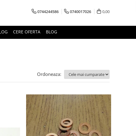
0744244586
0740017026
0,00
LOG
CERE OFERTA
BLOG
Ordoneaza: