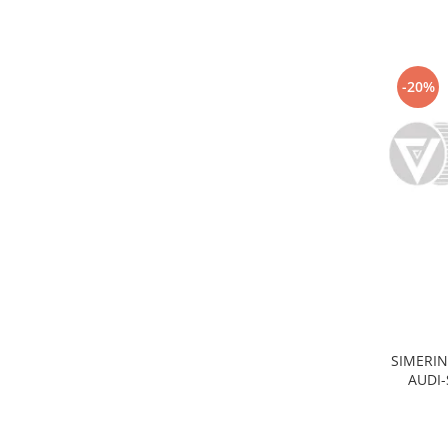
Iveco
Franare
Filtre
-20%
Electrice
Jeep
Grand Cherokee
Kia
Filtre
Franare
Motor
Lada
1200-1500
Lada Niva
SIMERI
Samara
AUDI-
Lancia
Franare