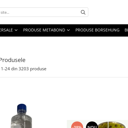
ERSALE
PRODUSE METABOND
PRODUSE BORSEHUNG
B
Produsele
1-
24
din
3203
produse
-38%
NOU