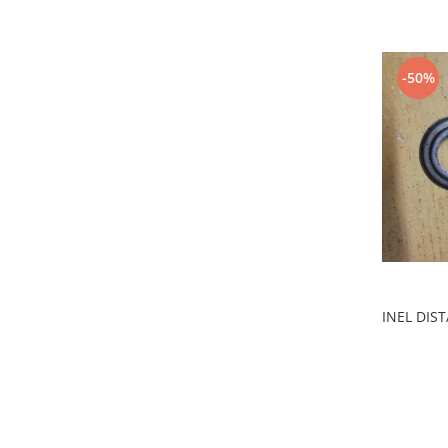
Electrice
Vopsea Spray
Transmisie
Fso
-50%
Motor
Honda
Filtre
Electrice
Franare
Hyundai
Racire
Filtre
Franare
INEL DIS
Isuzu
Racire
Franare
Filtre
Motor