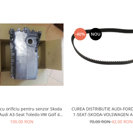
-40%
NOU
 cu orificiu pentru senzor Skoda
CUREA DISTRIBUTIE AUDI-FOR
Audi A3-Seat Toledo-VW Golf 4-
1-SEAT-SKODA-VOLSWAGEN A
ora- motor 1,8 BENZINA
100,00 RON
70,00 RON
42,00 RON