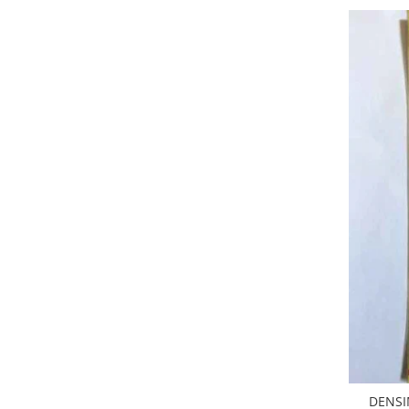
Filtre
Electrice
Motor
Transmisie
Land Rover
Racire
Franare
Motor
Mazda
Franare
Filtre
Directie
Motor
Transmisie
Mercedes
Racire
DENSI
Franare