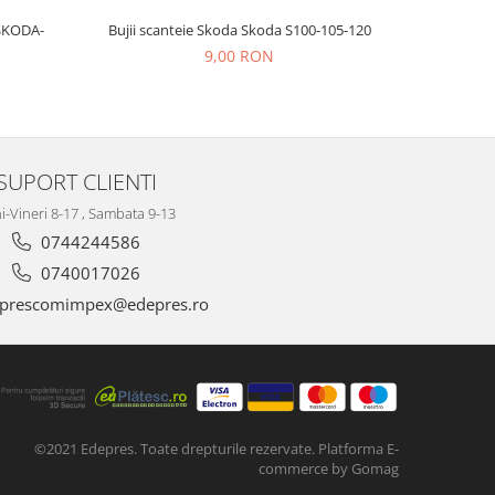
SKODA-
Bujii scanteie Skoda Skoda S100-105-120
BUJII A
9,00 RON
SUPORT CLIENTI
i-Vineri 8-17 , Sambata 9-13
0744244586
0740017026
prescomimpex@edepres.ro
©2021 Edepres. Toate drepturile rezervate.
Platforma E-
commerce by Gomag