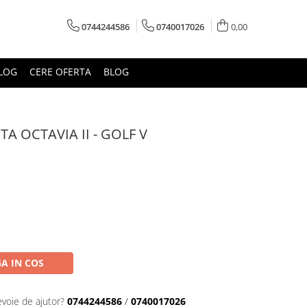
0744244586
0740017026
0,00
LOG
CERE OFERTA
BLOG
A OCTAVIA II - GOLF V
A IN COS
evoie de ajutor?
0744244586
/
0740017026