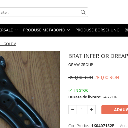
ERSALE
PRODUSE METABOND
PRODUSE BORSEHUNG
B
 - GOLF V
BRAT INFERIOR DREAPT
OE VW GROUP
350,00 RON
280,00 RON
IN STOC
Durata de livrare:
24-72 ORE
ADAUG
Cod Produs:
1K0407152P
Ai n