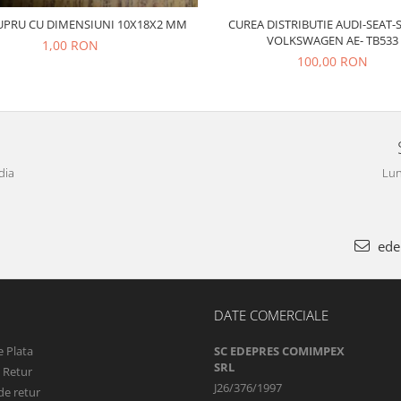
CUREA DISTRIBUTIE AUDI-SEAT-
UPRU CU DIMENSIUNI 10X18X2 MM
VOLKSWAGEN AE- TB533
1,00 RON
100,00 RON
dia
Lun
ede
DATE COMERCIALE
 Plata
SC EDEPRES COMIMPEX
SRL
e Retur
J26/376/1997
de retur