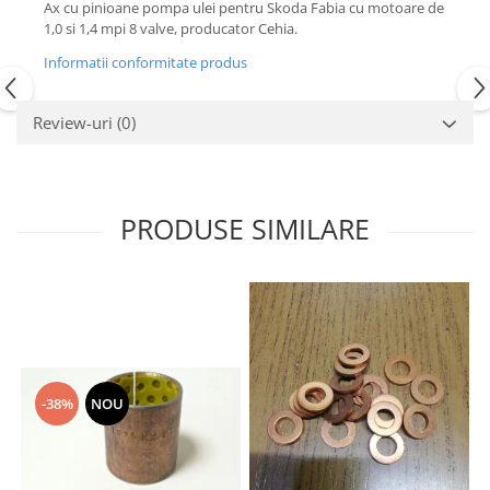
Ax cu pinioane pompa ulei pentru Skoda Fabia cu motoare de
Motor
Becuri
1,0 si 1,4 mpi 8 valve, producator Cehia.
Transmisie
Becuri 12V
Informatii conformitate produs
Chevrolet
Bujii motor
Filtre
Review-uri
(0)
Capacele prezoane
Electrice
Curele accesorii
Motor
Electrolit si accesorii
Suspensie
PRODUSE SIMILARE
Chrysler
Lichid antigel
Directie
E-oil
Electrice
HEPU
Motor
Hexol
Citroen
MTR
OE VW
Racire
Starline
-38%
NOU
Motor
Lichid frana
Filtre
Directie
ATE
Electrice