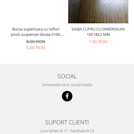
Prelix
Franare
TRW
Suspensie
Piese alternator-electromotor
Dacia
Arc Carbune
Bucsa superioara cu teflon
SAIBA CUPRU CU DIMENSIUNI
Duster
Bendix
pivot suspensie Skoda S100-
10X18X2 MM
105-120-130
Logan
Bobine cuplare
8,00 RON
1,00 RON
5,00 RON
Sandero
Carbune alternatoare-
electromotoare
Daewoo
Coroana reductor
Racire
Rulmenti
Electrice
SOCIAL
Releuri
Filtre
Urmareste-ne in social media
Saibe
Directie
Electrice
SIGURANTE SEEGER
Motor
Silicoane etansare
Suspensie
Solutie lipit radiator
Transmisie
SUPORT CLIENTI
Wynns
Fiat
Luni-Vineri 8-17 , Sambata 9-13
Solutii AdBlue