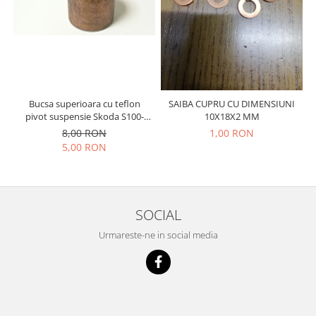
Prelix
Franare
TRW
Suspensie
Piese alternator-electromotor
Dacia
Arc Carbune
Duster
Bendix
Logan
Bobine cuplare
Bucsa superioara cu teflon
SAIBA CUPRU CU DIMENSIUNI
Sandero
Carbune alternatoare-
pivot suspensie Skoda S100-
10X18X2 MM
105-120-130
electromotoare
Daewoo
8,00 RON
1,00 RON
5,00 RON
Coroana reductor
Racire
Rulmenti
Electrice
Releuri
Filtre
Saibe
Directie
SOCIAL
Electrice
SIGURANTE SEEGER
Urmareste-ne in social media
Motor
Silicoane etansare
Suspensie
Solutie lipit radiator
Transmisie
Wynns
Fiat
Solutii AdBlue