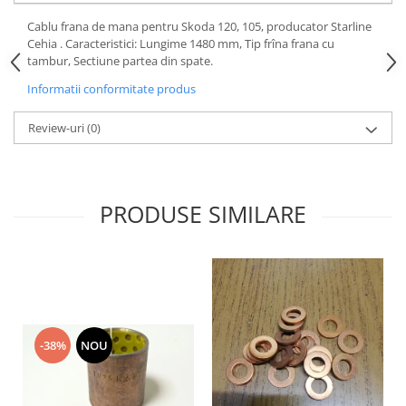
Motor
Becuri
Cablu frana de mana pentru Skoda 120, 105, producator Starline
Transmisie
Cehia . Caracteristici: Lungime 1480 mm, Tip frîna frana cu
Becuri 12V
tambur, Sectiune partea din spate.
Chevrolet
Bujii motor
Informatii conformitate produs
Filtre
Capacele prezoane
Electrice
Review-uri
(0)
Curele accesorii
Motor
Electrolit si accesorii
Suspensie
Chrysler
Lichid antigel
PRODUSE SIMILARE
Directie
E-oil
Electrice
HEPU
Motor
Hexol
Citroen
MTR
OE VW
Racire
Starline
Motor
-38%
NOU
Lichid frana
Filtre
Directie
ATE
Electrice