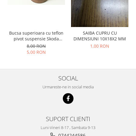
Prelix
Franare
TRW
Suspensie
Piese alternator-electromotor
Dacia
Arc Carbune
Duster
Bucsa superioara cu teflon
SAIBA CUPRU CU
Bendix
pivot suspensie Skoda
DIMENSIUNI 10X18X2 MM
Logan
Bobine cuplare
S100-105-120-130
8,00 RON
1,00 RON
Sandero
Carbune alternatoare-
5,00 RON
electromotoare
Daewoo
Coroana reductor
Racire
Rulmenti
Electrice
SOCIAL
Releuri
Filtre
Urmareste-ne in social media
Saibe
Directie
Electrice
SIGURANTE SEEGER
Motor
Silicoane etansare
Suspensie
Solutie lipit radiator
SUPORT CLIENTI
Transmisie
Wynns
Luni-Vineri 8-17 , Sambata 9-13
Fiat
Solutii AdBlue
0744244586