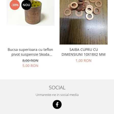
Prelix
-38%
NOU
Franare
TRW
Suspensie
Piese alternator-electromotor
Dacia
Arc Carbune
Duster
Bendix
Logan
Bobine cuplare
Sandero
Carbune alternatoare-
electromotoare
Daewoo
Bucsa superioara cu teflon
SAIBA CUPRU CU
Coroana reductor
pivot suspensie Skoda
DIMENSIUNI 10X18X2 MM
Racire
S100-105-120-130
Rulmenti
8,00 RON
1,00 RON
Electrice
5,00 RON
Releuri
Filtre
Saibe
Directie
Electrice
SIGURANTE SEEGER
SOCIAL
Motor
Silicoane etansare
Urmareste-ne in social media
Suspensie
Solutie lipit radiator
Transmisie
Wynns
Fiat
Solutii AdBlue