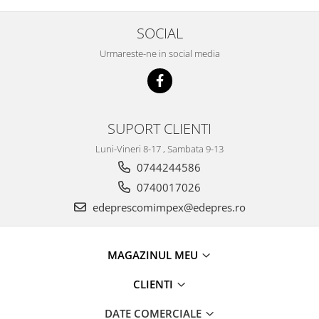
Racire
Solutii de curatat
Franare
SOCIAL
Bardiauto
Filtre
Urmareste-ne in social media
Breckner
Directie
Cartechnic
Electrice
Clear Vision
Motor
Hepu
Suspensie
SUPORT CLIENTI
K2
Transmisie
Luni-Vineri 8-17 , Sambata 9-13
Kross
Ford
0744244586
Liqui Moly
Suspensie
0740017026
Nuovo Derm
Racire
edeprescomimpex@edepres.ro
Trw
Franare
Wynns
Motor
Solutii de intretinere
Filtre
MAGAZINUL MEU
Spray
Ambreiaj
CLIENTI
Caroserie
Supape
Directie
Unsoare
DATE COMERCIALE