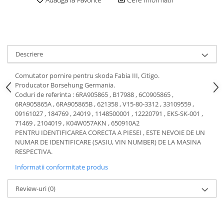
Motor
Becuri
Transmisie
Becuri 12V
Chevrolet
Bujii motor
Filtre
Descriere
Capacele prezoane
Electrice
Curele accesorii
Motor
Comutator pornire pentru skoda Fabia III, Citigo.
Producator Borsehung Germania.
Electrolit si accesorii
Suspensie
Coduri de referinta : 6RA905865 , B17988 , 6C0905865 ,
Chrysler
Lichid antigel
6RA905865A , 6RA905865B , 621358 , V15-80-3312 , 33109559 ,
09161027 , 184769 , 24019 , 1148500001 , 12220791 , EKS-SK-001 ,
Directie
E-oil
71469 , 2104019 , K04W057AKN , 650910A2
Electrice
HEPU
PENTRU IDENTIFICAREA CORECTA A PIESEI , ESTE NEVOIE DE UN
NUMAR DE IDENTIFICARE (SASIU, VIN NUMBER) DE LA MASINA
Motor
Hexol
RESPECTIVA.
Citroen
MTR
Informatii conformitate produs
OE VW
Racire
Starline
Motor
Review-uri
(0)
Lichid frana
Filtre
Directie
ATE
Electrice