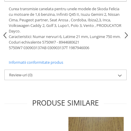
Motor
Becuri
Curea transmisie canelata pentru unele modele de Skoda Felicia
Transmisie
cu motoare de 1,6 benzina, Infiniti Q45 II, Isuzu Gemini 2, Nissan
Becuri 12V
Chevrolet
Cima, Peugeot partner, Seat Arosa , Cordoba, Ibiza2,3, Inca,
Bujii motor
Volkswagen Caddy 2, Golf 3, Lupo1, Polo 3, Vento , PRODUCATOR
Filtre
Dayco.
Capacele prezoane
Electrice
Caracteristici: Numar nervuri 6, Latime 21 mm, Lungime 750 mm.
Curele accesorii
Coduri echivalente 5750W7 - 8944680621
Motor
5750W7 030903137AB 030903137T 1987946006
Electrolit si accesorii
Suspensie
Chrysler
Lichid antigel
Informatii conformitate produs
Directie
E-oil
Review-uri
(0)
Electrice
HEPU
Motor
Hexol
Citroen
MTR
OE VW
Racire
PRODUSE SIMILARE
Starline
Motor
Lichid frana
Filtre
Directie
ATE
Electrice