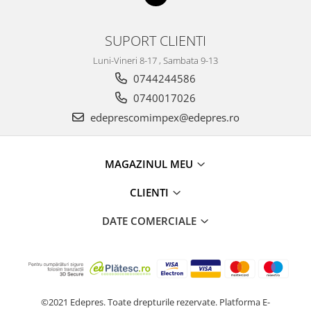
Racire
Solutii de curatat
Franare
SUPORT CLIENTI
Bardiauto
Filtre
Breckner
Directie
Luni-Vineri 8-17 , Sambata 9-13
Cartechnic
Electrice
0744244586
Clear Vision
Motor
0740017026
Hepu
Suspensie
edeprescomimpex@edepres.ro
K2
Transmisie
Kross
Ford
MAGAZINUL MEU
Liqui Moly
Suspensie
Nuovo Derm
Racire
CLIENTI
Trw
Franare
Wynns
DATE COMERCIALE
Motor
Solutii de intretinere
Filtre
Spray
Ambreiaj
Caroserie
Supape
Directie
©2021 Edepres. Toate drepturile rezervate.
Platforma E-
Unsoare