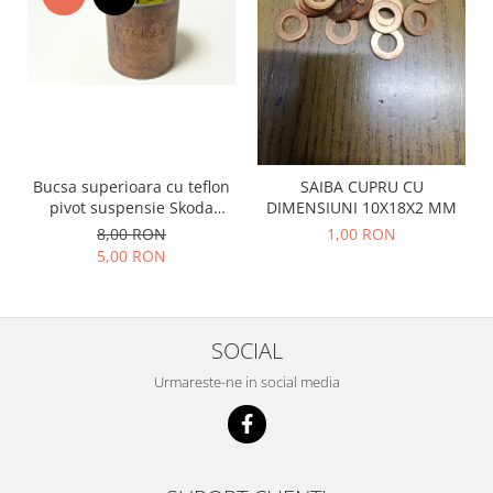
Racire
Solutii de curatat
Franare
Bardiauto
Filtre
Breckner
Directie
Cartechnic
Electrice
Clear Vision
Motor
Hepu
Suspensie
Bucsa superioara cu teflon
SAIBA CUPRU CU
K2
pivot suspensie Skoda
DIMENSIUNI 10X18X2 MM
Transmisie
S100-105-120-130
Kross
8,00 RON
1,00 RON
Ford
5,00 RON
Liqui Moly
Suspensie
Nuovo Derm
Racire
Trw
Franare
SOCIAL
Wynns
Motor
Solutii de intretinere
Urmareste-ne in social media
Filtre
Spray
Ambreiaj
Caroserie
Supape
Directie
Unsoare