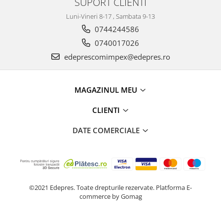
SUPORT CLIENTI
Electrice
Vopsea Spray
Transmisie
Luni-Vineri 8-17 , Sambata 9-13
0744244586
Fso
0740017026
Motor
edeprescomimpex@edepres.ro
Honda
Filtre
Electrice
MAGAZINUL MEU
Franare
CLIENTI
Hyundai
Racire
DATE COMERCIALE
Filtre
Franare
Isuzu
Racire
©2021 Edepres. Toate drepturile rezervate.
Platforma E-
Franare
commerce by Gomag
Filtre
Motor