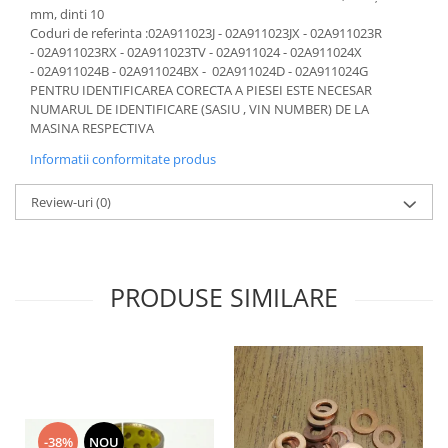
Prelix
mm, dinti 10
Franare
TRW
Coduri de referinta :02A911023J - 02A911023JX - 02A911023R
Suspensie
- 02A911023RX - 02A911023TV - 02A911024 - 02A911024X
Piese alternator-electromotor
- 02A911024B - 02A911024BX - 02A911024​​​​​​​D - 02A911024G
Dacia
Arc Carbune
PENTRU IDENTIFICAREA CORECTA A PIESEI ESTE NECESAR
Duster
NUMARUL DE IDENTIFICARE (SASIU , VIN NUMBER) DE LA
Bendix
MASINA RESPECTIVA
Logan
Bobine cuplare
Informatii conformitate produs
Sandero
Carbune alternatoare-
electromotoare
Daewoo
Review-uri
(0)
Coroana reductor
Racire
Rulmenti
Electrice
Releuri
Filtre
PRODUSE SIMILARE
Saibe
Directie
Electrice
SIGURANTE SEEGER
Motor
Silicoane etansare
Suspensie
Solutie lipit radiator
Transmisie
Wynns
Fiat
-38%
NOU
Solutii AdBlue