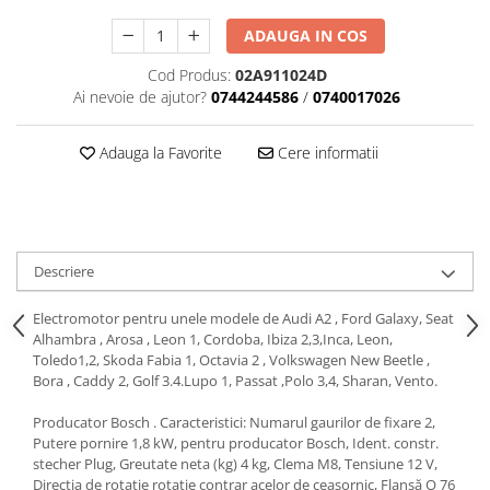
Motor
Becuri
ADAUGA IN COS
Transmisie
Becuri 12V
Cod Produs:
02A911024D
Chevrolet
Bujii motor
Ai nevoie de ajutor?
0744244586
/
0740017026
Filtre
Capacele prezoane
Electrice
Adauga la Favorite
Cere informatii
Curele accesorii
Motor
Electrolit si accesorii
Suspensie
Chrysler
Lichid antigel
Directie
E-oil
Descriere
Electrice
HEPU
Motor
Hexol
Electromotor pentru unele modele de Audi A2 , Ford Galaxy, Seat
Alhambra , Arosa , Leon 1, Cordoba, Ibiza 2,3,Inca, Leon,
Citroen
MTR
Toledo1,2, Skoda Fabia 1, Octavia 2 , Volkswagen New Beetle ,
OE VW
Racire
Bora , Caddy 2, Golf 3.4.Lupo 1, Passat ,Polo 3,4, Sharan, Vento.
Starline
Motor
Producator Bosch . Caracteristici: Numarul gaurilor de fixare 2,
Lichid frana
Filtre
Putere pornire 1,8 kW, pentru producator Bosch, Ident. constr.
Directie
stecher Plug, Greutate neta (kg) 4 kg, Clema M8, Tensiune 12 V,
ATE
Directia de rotatie rotatie contrar acelor de ceasornic, Flanşă O 76
Electrice