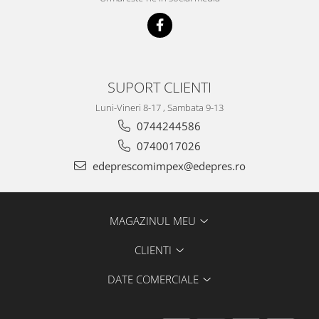
Electrice
Vopsea Spray
Transmisie
Fso
Motor
Honda
SUPORT CLIENTI
Filtre
Luni-Vineri 8-17 , Sambata 9-13
Electrice
0744244586
Franare
0740017026
Hyundai
edeprescomimpex@edepres.ro
Racire
Filtre
Franare
MAGAZINUL MEU
Isuzu
CLIENTI
Racire
Franare
DATE COMERCIALE
Filtre
Motor