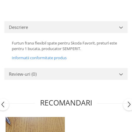
Motor
Becuri
Transmisie
Becuri 12V
Chevrolet
Bujii motor
Descriere
Filtre
Capacele prezoane
Electrice
Curele accesorii
Furtun frana flexibil spate pentru Skoda Favorit, preturl este
Motor
pentru 1 bucata, producator SEMPERIT.
Electrolit si accesorii
Suspensie
Informatii conformitate produs
Chrysler
Lichid antigel
Directie
E-oil
Review-uri
(0)
Electrice
HEPU
Motor
Hexol
Citroen
MTR
RECOMANDARI
OE VW
Racire
Starline
Motor
Lichid frana
Filtre
Directie
ATE
Electrice