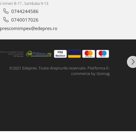
i-Vineri 8-17 , Sambata 9-13
0744244586
0740017026
prescomimpex@edepres.ro
©2021 Edepres. Toate drepturile rezervate.
Platforma E-
commerce by Gomag