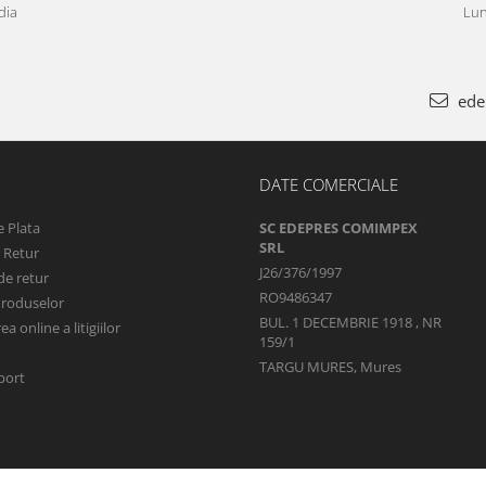
dia
Lun
ede
DATE COMERCIALE
 Plata
SC EDEPRES COMIMPEX
SRL
e Retur
J26/376/1997
de retur
RO9486347
Produselor
BUL. 1 DECEMBRIE 1918 , NR
a online a litigiilor
159/1
TARGU MURES, Mures
port