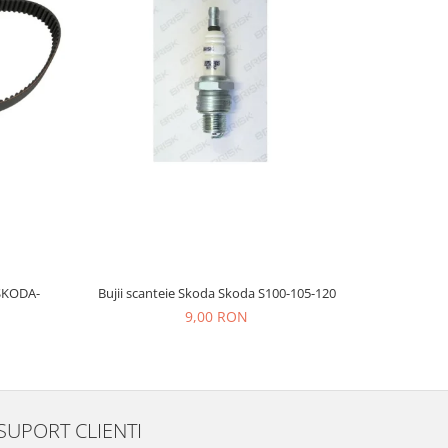
SKODA-
Bujii scanteie Skoda Skoda S100-105-120
BUJII A
9,00 RON
SUPORT CLIENTI