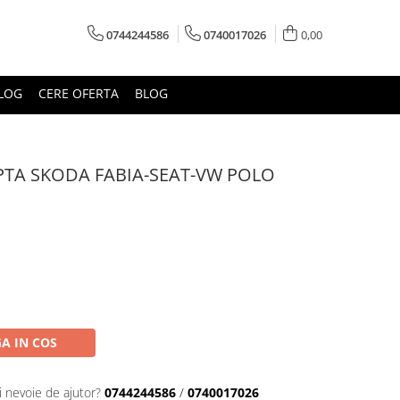
0744244586
0740017026
0,00
LOG
CERE OFERTA
BLOG
TA SKODA FABIA-SEAT-VW POLO
A IN COS
i nevoie de ajutor?
0744244586
/
0740017026