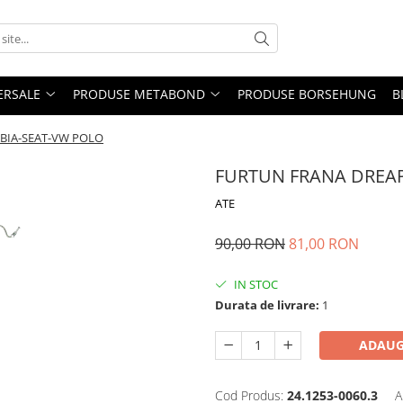
ERSALE
PRODUSE METABOND
PRODUSE BORSEHUNG
B
BIA-SEAT-VW POLO
FURTUN FRANA DREAP
ATE
90,00 RON
81,00 RON
IN STOC
Durata de livrare:
1
ADAUG
Cod Produs:
24.1253-0060.3
A