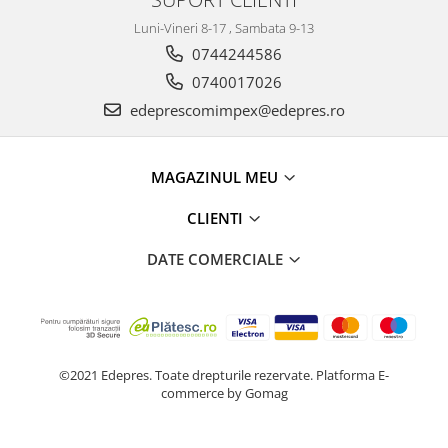
Racire
Solutii de curatat
Luni-Vineri 8-17 , Sambata 9-13
Franare
0744244586
Bardiauto
Filtre
0740017026
Breckner
Directie
Cartechnic
edeprescomimpex@edepres.ro
Electrice
Clear Vision
Motor
Hepu
Suspensie
MAGAZINUL MEU
K2
Transmisie
Kross
Ford
CLIENTI
Liqui Moly
Suspensie
DATE COMERCIALE
Nuovo Derm
Racire
Trw
Franare
Wynns
Motor
Solutii de intretinere
Filtre
Spray
©2021 Edepres. Toate drepturile rezervate.
Platforma E-
Ambreiaj
commerce by Gomag
Caroserie
Supape
Directie
Unsoare