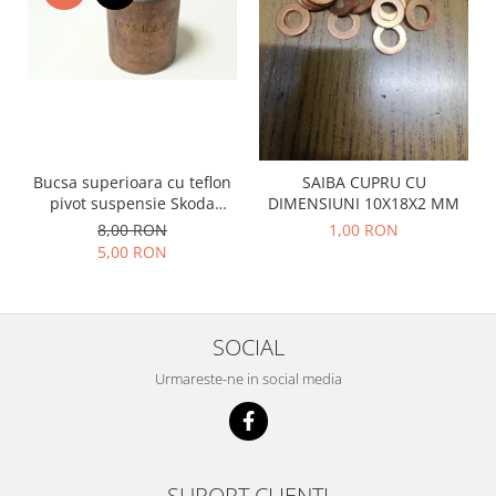
Prelix
Franare
TRW
Suspensie
Piese alternator-electromotor
Dacia
Arc Carbune
Duster
Bendix
Logan
Bobine cuplare
Sandero
Carbune alternatoare-
Bucsa superioara cu teflon
SAIBA CUPRU CU
electromotoare
pivot suspensie Skoda
DIMENSIUNI 10X18X2 MM
Daewoo
S100-105-120-130
8,00 RON
1,00 RON
Coroana reductor
Racire
5,00 RON
Rulmenti
Electrice
Releuri
Filtre
Saibe
Directie
SOCIAL
Electrice
SIGURANTE SEEGER
Urmareste-ne in social media
Motor
Silicoane etansare
Suspensie
Solutie lipit radiator
Transmisie
Wynns
Fiat
Solutii AdBlue
SUPORT CLIENTI