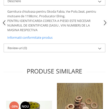
Descriere
Motor
Becuri
Transmisie
Garnitura chiuloasa pentru Skoda Fabia, Vw Polo,Seat, pentru
Becuri 12V
motoare de 1198cmc. Producator Elring.
Chevrolet
Bujii motor
PENTRU IDENTIFICAREA CORECTA A PIESEI ESTE NECESAR
Filtre
NUMARUL DE IDENTIFICARE (SASIU , VIN NUMBER) DE LA
Capacele prezoane
MASINA RESPECTIVA
Electrice
Curele accesorii
Motor
Informatii conformitate produs
Electrolit si accesorii
Suspensie
Review-uri
(0)
Chrysler
Lichid antigel
Directie
E-oil
Electrice
HEPU
PRODUSE SIMILARE
Motor
Hexol
Citroen
MTR
OE VW
Racire
Starline
Motor
Lichid frana
Filtre
Directie
ATE
-38%
NOU
Electrice