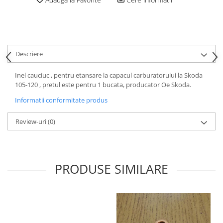
Motor
Becuri
Transmisie
Becuri 12V
Chevrolet
Bujii motor
Filtre
Descriere
Capacele prezoane
Electrice
Curele accesorii
Motor
Inel cauciuc , pentru etansare la capacul carburatorului la Skoda
105-120 , pretul este pentru 1 bucata, producator Oe Skoda.
Electrolit si accesorii
Suspensie
Informatii conformitate produs
Chrysler
Lichid antigel
Directie
E-oil
Review-uri
(0)
Electrice
HEPU
Motor
Hexol
Citroen
MTR
PRODUSE SIMILARE
OE VW
Racire
Starline
Motor
Lichid frana
Filtre
Directie
ATE
Electrice