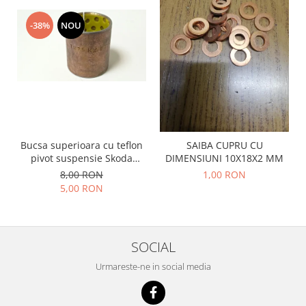
Prelix
Franare
TRW
-38%
NOU
Suspensie
Piese alternator-electromotor
Dacia
Arc Carbune
Duster
Bendix
Logan
Bobine cuplare
Sandero
Carbune alternatoare-
electromotoare
Daewoo
Coroana reductor
Bucsa superioara cu teflon
SAIBA CUPRU CU
Racire
pivot suspensie Skoda
DIMENSIUNI 10X18X2 MM
Rulmenti
Electrice
S100-105-120-130
8,00 RON
1,00 RON
Releuri
Filtre
5,00 RON
Saibe
Directie
Electrice
SIGURANTE SEEGER
Motor
Silicoane etansare
SOCIAL
Suspensie
Solutie lipit radiator
Urmareste-ne in social media
Transmisie
Wynns
Fiat
Solutii AdBlue