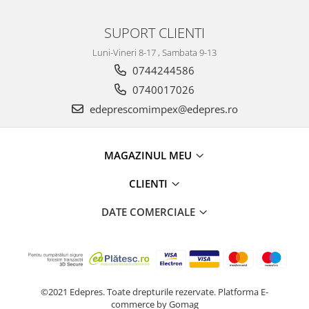
Racire
Solutii de curatat
Franare
SUPORT CLIENTI
Bardiauto
Filtre
Luni-Vineri 8-17 , Sambata 9-13
Breckner
Directie
0744244586
Cartechnic
Electrice
0740017026
Clear Vision
Motor
edeprescomimpex@edepres.ro
Hepu
Suspensie
K2
Transmisie
Kross
Ford
MAGAZINUL MEU
Liqui Moly
Suspensie
Nuovo Derm
CLIENTI
Racire
Trw
Franare
DATE COMERCIALE
Wynns
Motor
Solutii de intretinere
Filtre
Spray
Ambreiaj
Caroserie
Supape
©2021 Edepres. Toate drepturile rezervate.
Platforma E-
Directie
Unsoare
commerce by Gomag