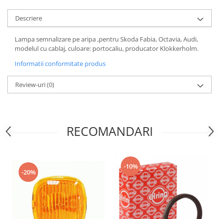
Motor
Becuri
Descriere
Transmisie
Becuri 12V
Chevrolet
Lampa semnalizare pe aripa ,pentru Skoda Fabia, Octavia, Audi,
Bujii motor
modelul cu cablaj, culoare: portocaliu, producator Klokkerholm.
Filtre
Capacele prezoane
Electrice
Informatii conformitate produs
Curele accesorii
Motor
Review-uri
(0)
Electrolit si accesorii
Suspensie
Chrysler
Lichid antigel
Directie
E-oil
RECOMANDARI
Electrice
HEPU
Motor
Hexol
Citroen
MTR
-10%
OE VW
Racire
-20%
Starline
Motor
Lichid frana
Filtre
Directie
ATE
Electrice