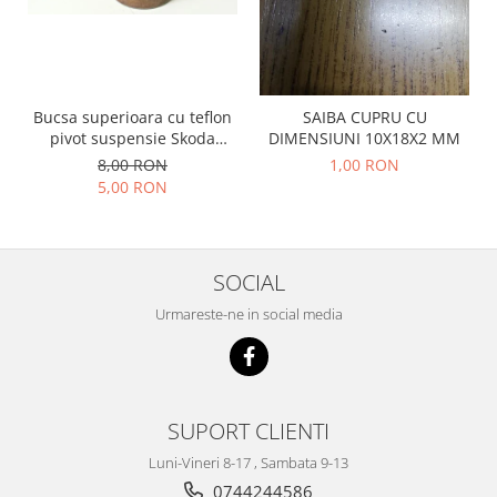
Racire
Solutii de curatat
Franare
Bardiauto
Filtre
Breckner
Directie
Bucsa superioara cu teflon
SAIBA CUPRU CU
Cartechnic
Electrice
pivot suspensie Skoda
DIMENSIUNI 10X18X2 MM
Clear Vision
Motor
S100-105-120-130
8,00 RON
1,00 RON
Hepu
Suspensie
5,00 RON
K2
Transmisie
Kross
Ford
Liqui Moly
Suspensie
SOCIAL
Nuovo Derm
Racire
Urmareste-ne in social media
Trw
Franare
Wynns
Motor
Solutii de intretinere
Filtre
Spray
Ambreiaj
SUPORT CLIENTI
Caroserie
Supape
Luni-Vineri 8-17 , Sambata 9-13
Directie
Unsoare
0744244586