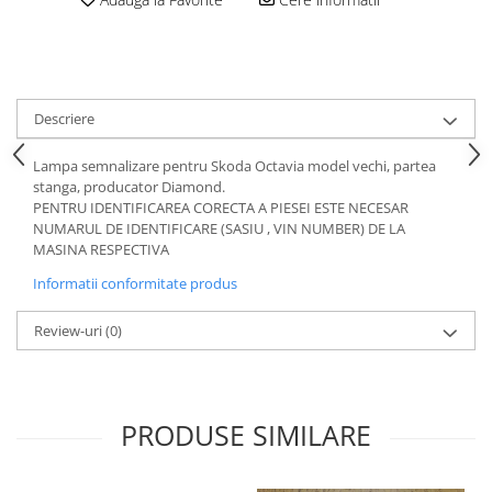
Motor
Becuri
Transmisie
Becuri 12V
Chevrolet
Bujii motor
Filtre
Descriere
Capacele prezoane
Electrice
Curele accesorii
Motor
Lampa semnalizare pentru Skoda Octavia model vechi, partea
stanga, producator Diamond.
Electrolit si accesorii
Suspensie
PENTRU IDENTIFICAREA CORECTA A PIESEI ESTE NECESAR
Chrysler
Lichid antigel
NUMARUL DE IDENTIFICARE (SASIU , VIN NUMBER) DE LA
MASINA RESPECTIVA
Directie
E-oil
Informatii conformitate produs
Electrice
HEPU
Motor
Hexol
Review-uri
(0)
Citroen
MTR
OE VW
Racire
Starline
Motor
PRODUSE SIMILARE
Lichid frana
Filtre
Directie
ATE
Electrice