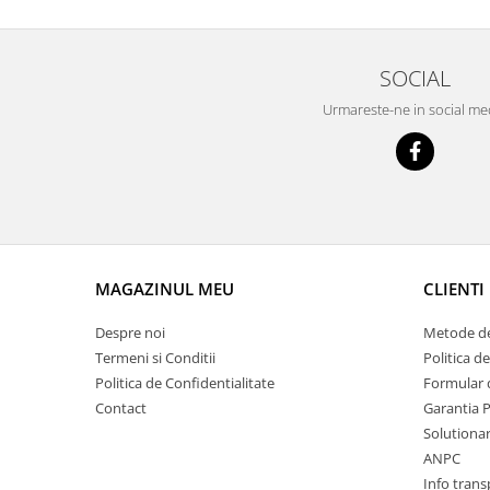
Prelix
Franare
TRW
Suspensie
Piese alternator-electromotor
SOCIAL
Dacia
Arc Carbune
Urmareste-ne in social me
Duster
Bendix
Logan
Bobine cuplare
Sandero
Carbune alternatoare-
electromotoare
Daewoo
Coroana reductor
Racire
Rulmenti
Electrice
Releuri
MAGAZINUL MEU
CLIENTI
Filtre
Saibe
Directie
Despre noi
Metode de
Electrice
SIGURANTE SEEGER
Termeni si Conditii
Politica d
Motor
Politica de Confidentialitate
Formular 
Silicoane etansare
Suspensie
Contact
Garantia 
Solutie lipit radiator
Solutionare
Transmisie
Wynns
ANPC
Fiat
Solutii AdBlue
Info trans