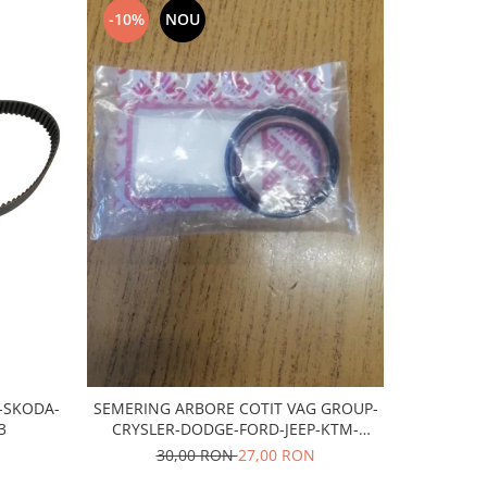
-10%
NOU
NOU
T-SKODA-
SEMERING ARBORE COTIT VAG GROUP-
Bujii scan
3
CRYSLER-DODGE-FORD-JEEP-KTM-
MITSUBISHI
30,00 RON
27,00 RON