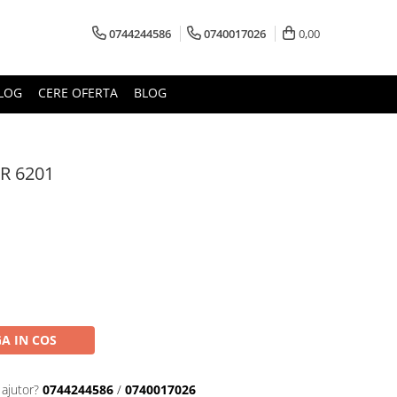
0744244586
0740017026
0,00
LOG
CERE OFERTA
BLOG
R 6201
A IN COS
 ajutor?
0744244586
/
0740017026