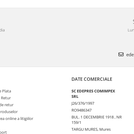
dia
Lun
ede
DATE COMERCIALE
 Plata
SC EDEPRES COMIMPEX
SRL
e Retur
J26/376/1997
de retur
RO9486347
Produselor
BUL. 1 DECEMBRIE 1918 , NR
a online a litigiilor
159/1
TARGU MURES, Mures
port