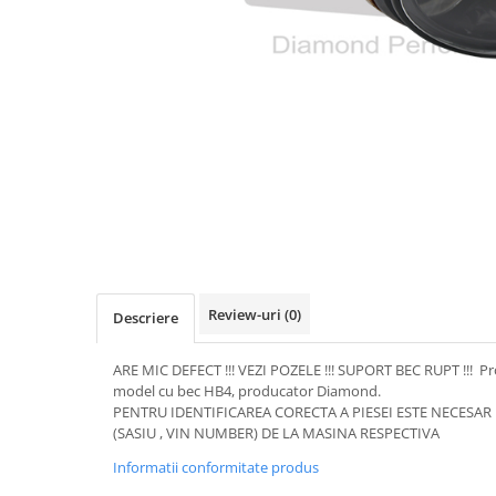
Transmisie
Castrol
Aditiv cutie viteze
Suspensie
Mannol
Metabond
Racire
Ravenol
Wynns
Franare
Swag
Aditiv ulei motor
Esapament
Ulei servodirectie-hidraulic
2+2
Motor
2+2
Flash
Electrice
Febi
Kraftmann
Filtre
Mannol
Kross
Autocamioane Utilaje
Ravenol
Liqui Moly
Electrice
VAG GROUP
Metabond
Filtre
Ulei amestec
Review-uri
(0)
Descriere
Wynns
BMW
Hexol
Alcool Tehnic
Racire
Ulei hidraulic
ARE MIC DEFECT !!! VEZI POZELE !!! SUPORT BEC RUPT !!! Pr
Antifon pensulabil
model cu bec HB4, producator Diamond.
Franare
Hexol
PENTRU IDENTIFICAREA CORECTA A PIESEI ESTE NECESA
Antifon pistolabil
Filtre
Ulei transmisie
(SASIU , VIN NUMBER) DE LA MASINA RESPECTIVA
Apa distilata
Directie
Hexol
Informatii conformitate produs
Electrice
Banda izolatoare