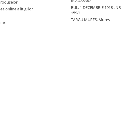
RO9486347
Produselor
BUL. 1 DECEMBRIE 1918 , NR
a online a litigiilor
159/1
TARGU MURES, Mures
port