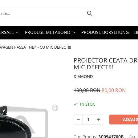
ERSALE
PRODUSE METABOND
PRODUSE BORSEHUNG
B
AGEN PASSAT HB4 - CU MIC DEFECT!!!
PROIECTOR CEATA DR
MIC DEFECT!!!
DIAMOND
100,00 RON
80,00 RON
IN STOC
ADAUG
Cod Produs:
3C0941700B
Ai n