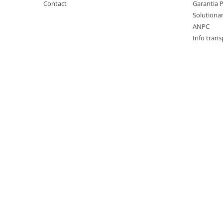
Contact
Garantia 
Electrice
Vopsea Spray
Solutionare
Transmisie
ANPC
Fso
Info trans
Motor
Honda
Filtre
Electrice
Franare
Hyundai
Racire
Filtre
Franare
Isuzu
Racire
Franare
Filtre
Motor