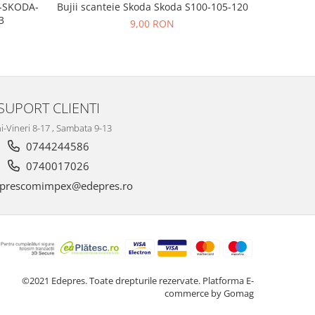
Bujii scanteie Skoda Skoda S100-105-120
T-SKODA-
BUJII AP
3
9,00 RON
SUPORT CLIENTI
i-Vineri 8-17 , Sambata 9-13
0744244586
0740017026
prescomimpex@edepres.ro
©2021 Edepres. Toate drepturile rezervate.
Platforma E-
commerce by Gomag