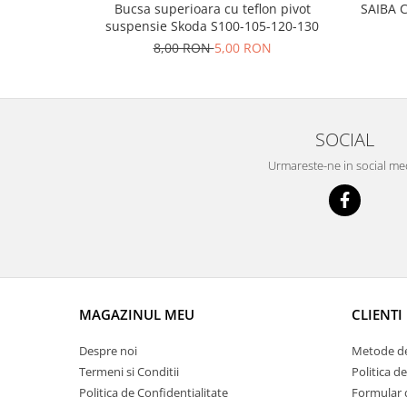
Racire
Bucsa superioara cu teflon pivot
SAIBA 
Solutii de curatat
suspensie Skoda S100-105-120-130
Franare
8,00 RON
5,00 RON
Bardiauto
Filtre
Breckner
Directie
Cartechnic
Electrice
Clear Vision
Motor
SOCIAL
Hepu
Suspensie
Urmareste-ne in social me
K2
Transmisie
Kross
Ford
Liqui Moly
Suspensie
Nuovo Derm
Racire
Trw
Franare
Wynns
Motor
Solutii de intretinere
MAGAZINUL MEU
CLIENTI
Filtre
Spray
Ambreiaj
Despre noi
Metode de
Caroserie
Supape
Termeni si Conditii
Politica d
Directie
Politica de Confidentialitate
Formular 
Unsoare