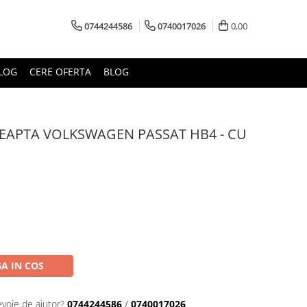
0744244586
0740017026
0,00
LOG
CERE OFERTA
BLOG
EAPTA VOLKSWAGEN PASSAT HB4 - CU
A IN COS
evoie de ajutor?
0744244586
/
0740017026