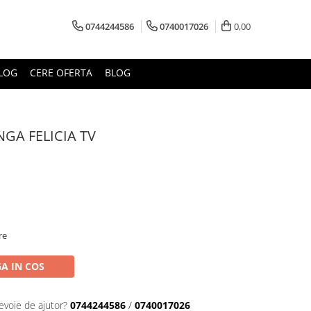
0744244586
0740017026
0,00
LOG
CERE OFERTA
BLOG
GA FELICIA TV
re
A IN COS
evoie de ajutor?
0744244586
/
0740017026