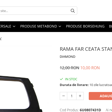
ERSALE
PRODUSE METABOND
PRODUSE BORSEHUNG
B
V
RAMA FAR CEATA STAN
DIAMOND
12,00 RON
10,00 RON
IN STOC
Durata de livrare:
10 zile lucratoa
ADAUG
Cod Produs:
6U0807431D
Ai n