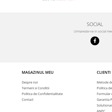
Racire
Solutii de curatat
Franare
Bardiauto
Filtre
Breckner
Directie
SOCIAL
Cartechnic
Electrice
Urmareste-ne in social me
Clear Vision
Motor
Hepu
Suspensie
K2
Transmisie
Kross
Ford
Liqui Moly
Suspensie
Nuovo Derm
Racire
MAGAZINUL MEU
CLIENTI
Trw
Franare
Wynns
Motor
Despre noi
Metode de
Solutii de intretinere
Filtre
Termeni si Conditii
Politica d
Spray
Politica de Confidentialitate
Formular 
Ambreiaj
Contact
Garantia 
Caroserie
Supape
Solutionare
Directie
Unsoare
ANPC