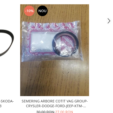
-10%
NOU
NOU
T-SKODA-
SEMERING ARBORE COTIT VAG GROUP-
Bujii scan
3
CRYSLER-DODGE-FORD-JEEP-KTM-
MITSUBISHI
30,00 RON
27,00 RON