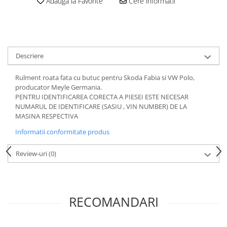
Adauga la Favorite
Cere informatii
Motor
Becuri
Transmisie
Becuri 12V
Chevrolet
Bujii motor
Filtre
Descriere
Capacele prezoane
Electrice
Curele accesorii
Motor
Rulment roata fata cu butuc pentru Skoda Fabia si VW Polo,
producator Meyle Germania.
Electrolit si accesorii
Suspensie
PENTRU IDENTIFICAREA CORECTA A PIESEI ESTE NECESAR
Chrysler
Lichid antigel
NUMARUL DE IDENTIFICARE (SASIU , VIN NUMBER) DE LA
MASINA RESPECTIVA
Directie
E-oil
Informatii conformitate produs
Electrice
HEPU
Motor
Hexol
Review-uri
(0)
Citroen
MTR
OE VW
Racire
Starline
Motor
RECOMANDARI
Lichid frana
Filtre
Directie
ATE
Electrice