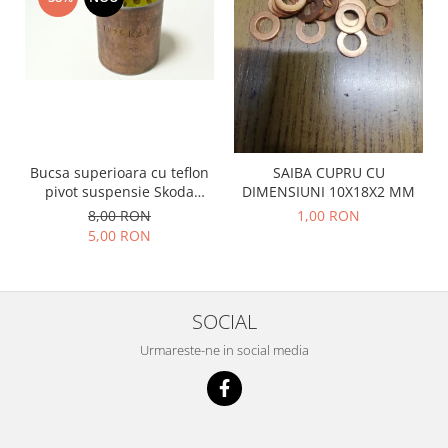
Racire
Solutii de curatat
Franare
Bardiauto
Filtre
Breckner
Directie
Cartechnic
Electrice
Clear Vision
Motor
Hepu
Suspensie
Bucsa superioara cu teflon
SAIBA CUPRU CU
K2
Transmisie
pivot suspensie Skoda
DIMENSIUNI 10X18X2 MM
S100-105-120-130
Kross
8,00 RON
1,00 RON
Ford
5,00 RON
Liqui Moly
Suspensie
Nuovo Derm
Racire
Trw
Franare
Wynns
SOCIAL
Motor
Solutii de intretinere
Urmareste-ne in social media
Filtre
Spray
Ambreiaj
Caroserie
Supape
Directie
Unsoare