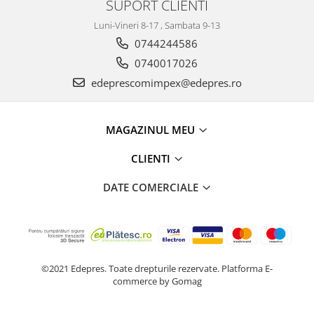
SUPORT CLIENTI
Electrice
Vopsea Spray
Transmisie
Luni-Vineri 8-17 , Sambata 9-13
Fso
0744244586
0740017026
Motor
Honda
edeprescomimpex@edepres.ro
Filtre
Electrice
MAGAZINUL MEU
Franare
Hyundai
CLIENTI
Racire
DATE COMERCIALE
Filtre
Franare
Isuzu
Racire
©2021 Edepres. Toate drepturile rezervate.
Platforma E-
Franare
commerce by Gomag
Filtre
Motor