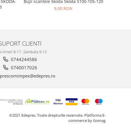
Bujii scanteie Skoda Skoda S100-105-120
T-SKODA-
BUJII AP
3
9,00 RON
SUPORT CLIENTI
i-Vineri 8-17 , Sambata 9-13
0744244586
0740017026
prescomimpex@edepres.ro
©2021 Edepres. Toate drepturile rezervate.
Platforma E-
commerce by Gomag