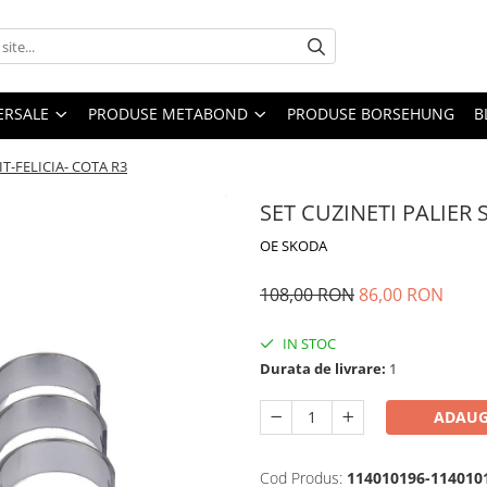
ERSALE
PRODUSE METABOND
PRODUSE BORSEHUNG
B
T-FELICIA- COTA R3
SET CUZINETI PALIER 
OE SKODA
108,00 RON
86,00 RON
IN STOC
Durata de livrare:
1
ADAUG
Cod Produs:
114010196-114010