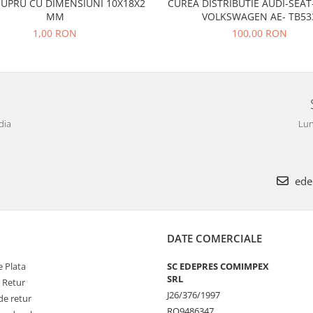
CUPRU CU DIMENSIUNI 10X18X2
CUREA DISTRIBUTIE AUDI-SEA
MM
VOLKSWAGEN AE- TB53
1,00 RON
100,00 RON
dia
Lun
ede
DATE COMERCIALE
 Plata
SC EDEPRES COMIMPEX
SRL
e Retur
J26/376/1997
de retur
RO9486347