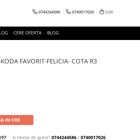
0744244586
0740017026
0,00
LOG
CERE OFERTA
BLOG
SKODA FAVORIT-FELICIA- COTA R3
A IN COS
197
Ai nevoie de ajutor?
0744244586
/
0740017026