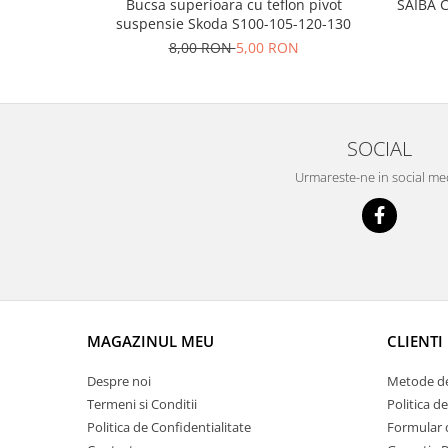
Prelix
Bucsa superioara cu teflon pivot
SAIBA 
suspensie Skoda S100-105-120-130
Franare
TRW
8,00 RON
5,00 RON
Suspensie
Piese alternator-electromotor
Dacia
Arc Carbune
Duster
Bendix
Logan
Bobine cuplare
SOCIAL
Sandero
Carbune alternatoare-
Urmareste-ne in social me
electromotoare
Daewoo
Coroana reductor
Racire
Rulmenti
Electrice
Releuri
Filtre
Saibe
Directie
Electrice
SIGURANTE SEEGER
MAGAZINUL MEU
CLIENTI
Motor
Silicoane etansare
Suspensie
Despre noi
Metode de
Solutie lipit radiator
Transmisie
Termeni si Conditii
Politica d
Wynns
Fiat
Politica de Confidentialitate
Formular 
Solutii AdBlue