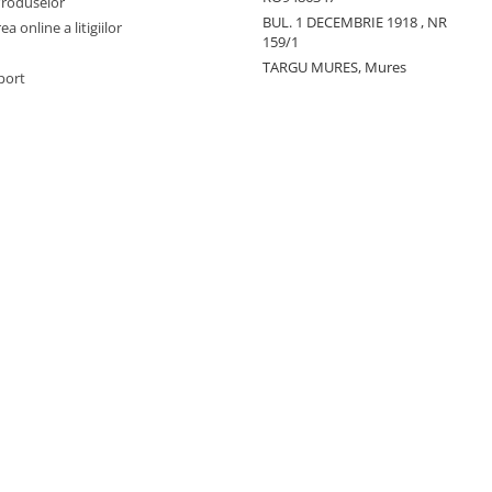
Produselor
BUL. 1 DECEMBRIE 1918 , NR
a online a litigiilor
159/1
TARGU MURES, Mures
port