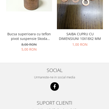
Racire
Solutii de curatat
Franare
Bardiauto
Filtre
Breckner
Directie
Cartechnic
Electrice
Clear Vision
Motor
Bucsa superioara cu teflon
SAIBA CUPRU CU
pivot suspensie Skoda
DIMENSIUNI 10X18X2 MM
Hepu
Suspensie
S100-105-120-130
8,00 RON
1,00 RON
K2
Transmisie
5,00 RON
Kross
Ford
Liqui Moly
Suspensie
Nuovo Derm
Racire
SOCIAL
Trw
Franare
Wynns
Urmareste-ne in social media
Motor
Solutii de intretinere
Filtre
Spray
Ambreiaj
Caroserie
Supape
SUPORT CLIENTI
Directie
Unsoare