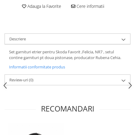
Motor
Adauga la Favorite
Cere informatii
Becuri
Transmisie
Becuri 12V
Chevrolet
Bujii motor
Filtre
Capacele prezoane
Electrice
Descriere
Curele accesorii
Motor
Set garnituri etrier pentru Skoda Favorit ,Felicia, NR7 , setul
Electrolit si accesorii
Suspensie
contine garnituri pt doua pistonase, producator Rubena Cehia.
Chrysler
Lichid antigel
Informatii conformitate produs
Directie
E-oil
Electrice
HEPU
Review-uri
(0)
Motor
Hexol
Citroen
MTR
OE VW
Racire
RECOMANDARI
Starline
Motor
Lichid frana
Filtre
Directie
ATE
Electrice