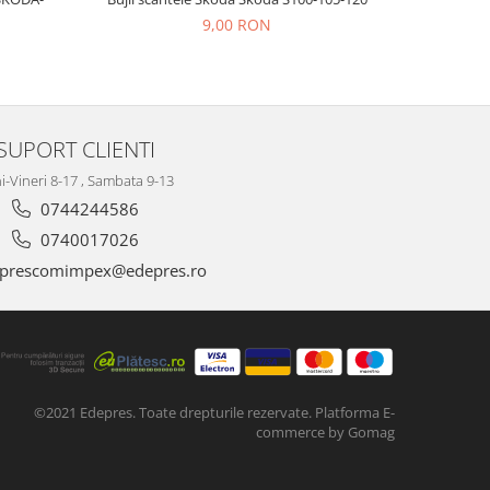
9,00 RON
SUPORT CLIENTI
i-Vineri 8-17 , Sambata 9-13
0744244586
0740017026
prescomimpex@edepres.ro
©2021 Edepres. Toate drepturile rezervate.
Platforma E-
commerce by Gomag