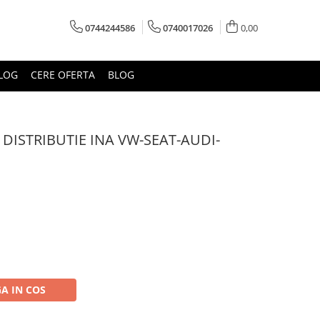
0744244586
0740017026
0,00
LOG
CERE OFERTA
BLOG
 DISTRIBUTIE INA VW-SEAT-AUDI-
A IN COS