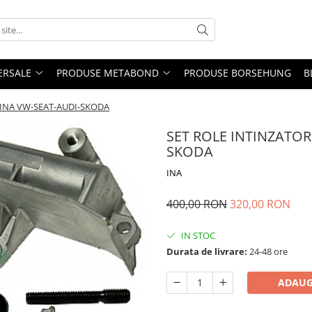
ERSALE
PRODUSE METABOND
PRODUSE BORSEHUNG
B
 INA VW-SEAT-AUDI-SKODA
SET ROLE INTINZATOR
SKODA
INA
400,00 RON
320,00 RON
IN STOC
Durata de livrare:
24-48 ore
ADAUG