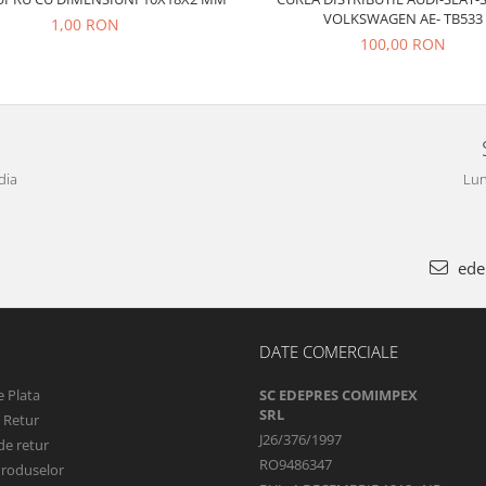
VOLKSWAGEN AE- TB533
1,00 RON
100,00 RON
dia
Lun
ede
DATE COMERCIALE
 Plata
SC EDEPRES COMIMPEX
SRL
e Retur
J26/376/1997
de retur
RO9486347
Produselor