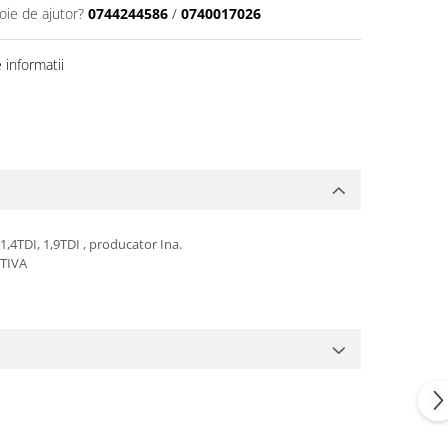
oie de ajutor?
0744244586
/
0740017026
informatii
 1,4TDI, 1,9TDI , producator Ina.
TIVA