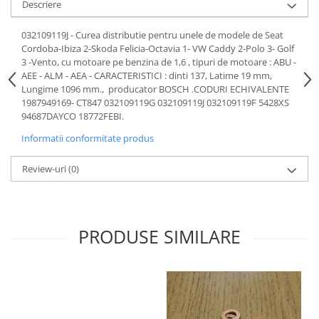
Descriere
Motor
Becuri
Transmisie
032109119J - Curea distributie pentru unele de modele de Seat
Becuri 12V
Chevrolet
Cordoba-Ibiza 2-Skoda Felicia-Octavia 1- VW Caddy 2-Polo 3- Golf
Bujii motor
3 -Vento, cu motoare pe benzina de 1,6 , tipuri de motoare : ABU -
Filtre
AEE - ALM - AEA - CARACTERISTICI : dinti 137, Latime 19 mm,
Capacele prezoane
Electrice
Lungime 1096 mm., producator BOSCH .CODURI ECHIVALENTE
Curele accesorii
1987949169- CT847 032109119G 032109119J 032109119F 5428XS
Motor
94687DAYCO 18772FEBI.
Electrolit si accesorii
Suspensie
Informatii conformitate produs
Chrysler
Lichid antigel
Directie
E-oil
Review-uri
(0)
Electrice
HEPU
Motor
Hexol
Citroen
MTR
PRODUSE SIMILARE
OE VW
Racire
Starline
Motor
Lichid frana
Filtre
Directie
ATE
Electrice