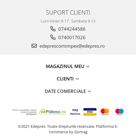
Racire
Solutii de curatat
Franare
SUPORT CLIENTI
Bardiauto
Filtre
Luni-Vineri 8-17 , Sambata 9-13
Breckner
Directie
0744244586
Cartechnic
Electrice
0740017026
Clear Vision
Motor
edeprescomimpex@edepres.ro
Hepu
Suspensie
K2
Transmisie
Kross
Ford
MAGAZINUL MEU
Liqui Moly
Suspensie
CLIENTI
Nuovo Derm
Racire
Trw
DATE COMERCIALE
Franare
Wynns
Motor
Solutii de intretinere
Filtre
Spray
Ambreiaj
Caroserie
Supape
©2021 Edepres. Toate drepturile rezervate.
Platforma E-
Directie
commerce by Gomag
Unsoare