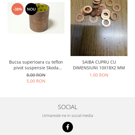
Prelix
Franare
TRW
-38%
NOU
Suspensie
Piese alternator-electromotor
Dacia
Arc Carbune
Duster
Bendix
Logan
Bobine cuplare
Sandero
Carbune alternatoare-
electromotoare
Daewoo
Bucsa superioara cu teflon
SAIBA CUPRU CU
Coroana reductor
Racire
pivot suspensie Skoda
DIMENSIUNI 10X18X2 MM
Rulmenti
S100-105-120-130
Electrice
8,00 RON
1,00 RON
Releuri
5,00 RON
Filtre
Saibe
Directie
Electrice
SIGURANTE SEEGER
Motor
SOCIAL
Silicoane etansare
Suspensie
Urmareste-ne in social media
Solutie lipit radiator
Transmisie
Wynns
Fiat
Solutii AdBlue