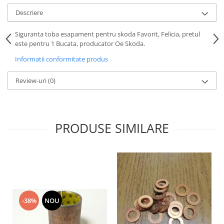
Motor
Descriere
Becuri
Transmisie
Becuri 12V
Siguranta toba esapament pentru skoda Favorit, Felicia, pretul
Chevrolet
Bujii motor
este pentru 1 Bucata, producator Oe Skoda.
Filtre
Capacele prezoane
Informatii conformitate produs
Electrice
Curele accesorii
Motor
Review-uri
(0)
Electrolit si accesorii
Suspensie
Chrysler
Lichid antigel
Directie
E-oil
PRODUSE SIMILARE
Electrice
HEPU
Motor
Hexol
Citroen
MTR
OE VW
Racire
Starline
Motor
Lichid frana
Filtre
-38%
NOU
Directie
ATE
Electrice