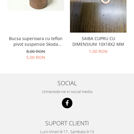
Prelix
Franare
TRW
Suspensie
Piese alternator-electromotor
Dacia
Arc Carbune
Duster
Bendix
Bucsa superioara cu teflon
SAIBA CUPRU CU
Logan
Bobine cuplare
pivot suspensie Skoda
DIMENSIUNI 10X18X2 MM
Sandero
Carbune alternatoare-
S100-105-120-130
8,00 RON
1,00 RON
electromotoare
Daewoo
5,00 RON
Coroana reductor
Racire
Rulmenti
Electrice
Releuri
Filtre
SOCIAL
Saibe
Directie
Urmareste-ne in social media
Electrice
SIGURANTE SEEGER
Motor
Silicoane etansare
Suspensie
Solutie lipit radiator
Transmisie
SUPORT CLIENTI
Wynns
Fiat
Luni-Vineri 8-17 , Sambata 9-13
Solutii AdBlue