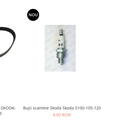
NOU
Bujii scanteie Skoda Skoda S100-105-120
T-SKODA-
BUJII AP
3
9,00 RON