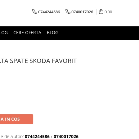
0744244586
0740017026
0,00
LOG
CERE OFERTA
BLOG
TA SPATE SKODA FAVORIT
A IN COS
ie de ajutor?
0744244586
/
0740017026