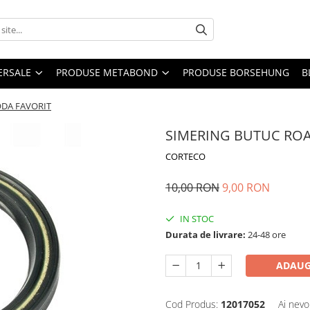
ERSALE
PRODUSE METABOND
PRODUSE BORSEHUNG
B
ODA FAVORIT
SIMERING BUTUC ROA
CORTECO
10,00 RON
9,00 RON
IN STOC
Durata de livrare:
24-48 ore
ADAUG
Cod Produs:
12017052
Ai nevo