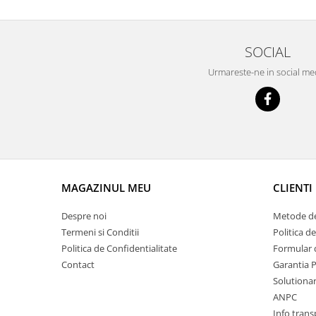
Prelix
Franare
TRW
Suspensie
Piese alternator-electromotor
SOCIAL
Dacia
Arc Carbune
Urmareste-ne in social me
Duster
Bendix
Logan
Bobine cuplare
Sandero
Carbune alternatoare-
electromotoare
Daewoo
Coroana reductor
Racire
Rulmenti
Electrice
Releuri
MAGAZINUL MEU
CLIENTI
Filtre
Saibe
Directie
Despre noi
Metode de
Electrice
SIGURANTE SEEGER
Termeni si Conditii
Politica d
Motor
Politica de Confidentialitate
Formular 
Silicoane etansare
Suspensie
Contact
Garantia 
Solutie lipit radiator
Solutionare
Transmisie
Wynns
ANPC
Fiat
Solutii AdBlue
Info trans