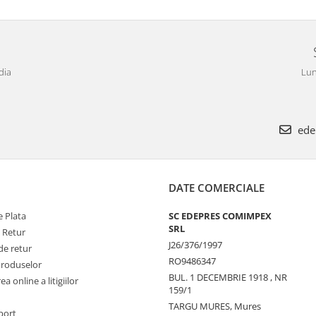
dia
Lun
ede
DATE COMERCIALE
 Plata
SC EDEPRES COMIMPEX
SRL
e Retur
J26/376/1997
de retur
RO9486347
Produselor
BUL. 1 DECEMBRIE 1918 , NR
a online a litigiilor
159/1
TARGU MURES, Mures
port