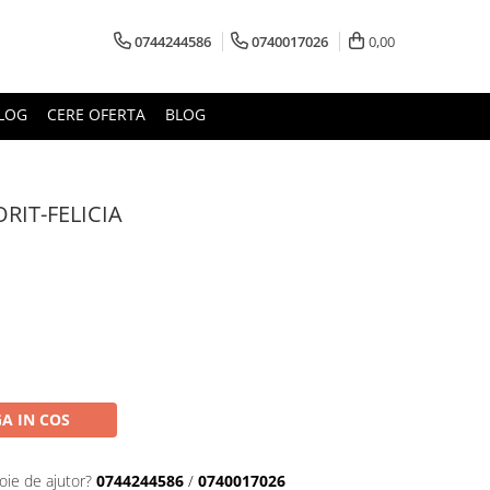
0744244586
0740017026
0,00
LOG
CERE OFERTA
BLOG
RIT-FELICIA
A IN COS
oie de ajutor?
0744244586
/
0740017026