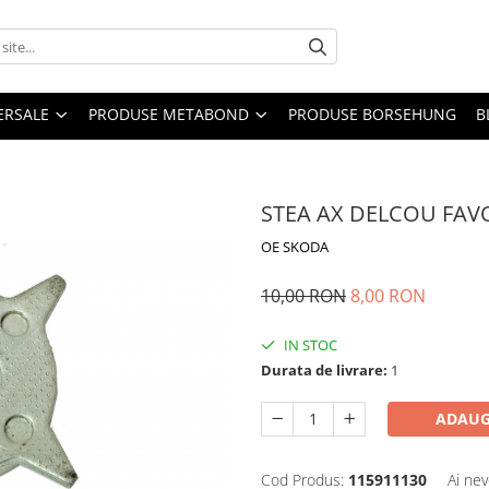
ERSALE
PRODUSE METABOND
PRODUSE BORSEHUNG
B
STEA AX DELCOU FAVO
OE SKODA
10,00 RON
8,00 RON
IN STOC
Durata de livrare:
1
ADAUG
Cod Produs:
115911130
Ai nev