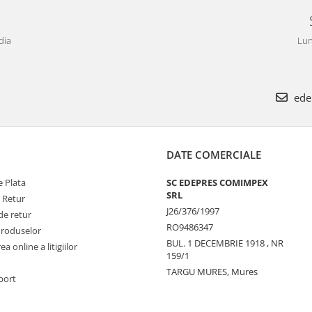
dia
Lun
ede
DATE COMERCIALE
 Plata
SC EDEPRES COMIMPEX
SRL
e Retur
J26/376/1997
de retur
RO9486347
Produselor
BUL. 1 DECEMBRIE 1918 , NR
a online a litigiilor
159/1
TARGU MURES, Mures
port