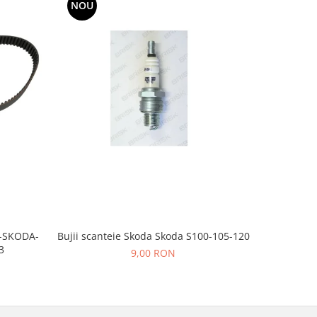
NOU
Bujii scanteie Skoda Skoda S100-105-120
T-SKODA-
BUJII AP
3
9,00 RON