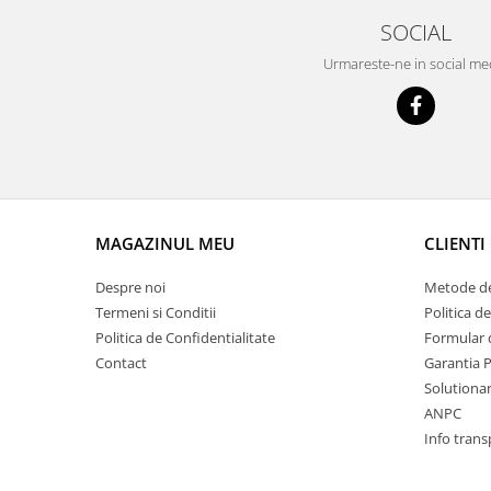
Prelix
SOCIAL
Franare
TRW
Suspensie
Piese alternator-electromotor
Urmareste-ne in social me
Dacia
Arc Carbune
Duster
Bendix
Logan
Bobine cuplare
Sandero
Carbune alternatoare-
electromotoare
Daewoo
Coroana reductor
Racire
MAGAZINUL MEU
CLIENTI
Rulmenti
Electrice
Releuri
Despre noi
Metode de
Filtre
Termeni si Conditii
Politica d
Saibe
Directie
Politica de Confidentialitate
Formular 
Electrice
SIGURANTE SEEGER
Contact
Garantia 
Motor
Silicoane etansare
Solutionare
Suspensie
ANPC
Solutie lipit radiator
Transmisie
Info trans
Wynns
Fiat
Solutii AdBlue