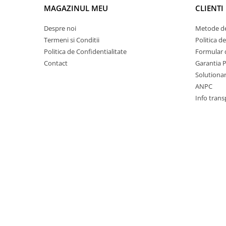
Racire
MAGAZINUL MEU
CLIENTI
Solutii de curatat
Franare
Despre noi
Metode de
Bardiauto
Filtre
Termeni si Conditii
Politica d
Breckner
Directie
Politica de Confidentialitate
Formular 
Cartechnic
Electrice
Contact
Garantia 
Clear Vision
Motor
Solutionare
Hepu
Suspensie
ANPC
K2
Transmisie
Info trans
Kross
Ford
Liqui Moly
Suspensie
Nuovo Derm
Racire
Trw
Franare
Wynns
Motor
Solutii de intretinere
Filtre
Spray
Ambreiaj
Caroserie
Supape
Directie
Unsoare