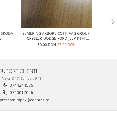
T-SKODA-
SEMERING ARBORE COTIT VAG GROUP-
Bujii scan
3
CRYSLER-DODGE-FORD-JEEP-KTM-
MITSUBISHI
30,00 RON
27,00 RON
SUPORT CLIENTI
i-Vineri 8-17 , Sambata 9-13
0744244586
0740017026
prescomimpex@edepres.ro