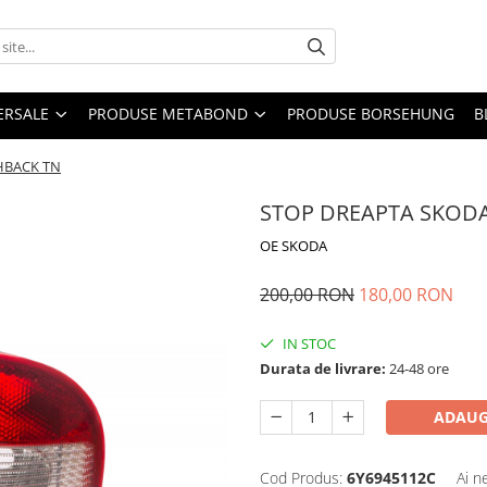
ERSALE
PRODUSE METABOND
PRODUSE BORSEHUNG
B
HBACK TN
STOP DREAPTA SKODA
OE SKODA
200,00 RON
180,00 RON
IN STOC
Durata de livrare:
24-48 ore
ADAUG
Cod Produs:
6Y6945112C
Ai n