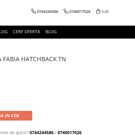
0744244586
0740017026
0,00
LOG
CERE OFERTA
BLOG
 FABIA HATCHBACK TN
A IN COS
evoie de ajutor?
0744244586
/
0740017026