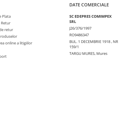
DATE COMERCIALE
 Plata
SC EDEPRES COMIMPEX
SRL
e Retur
J26/376/1997
de retur
RO9486347
Produselor
BUL. 1 DECEMBRIE 1918 , NR
a online a litigiilor
159/1
TARGU MURES, Mures
port