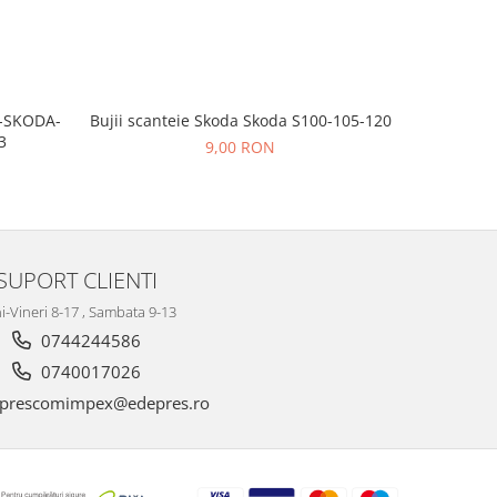
Bujii scanteie Skoda Skoda S100-105-120
T-SKODA-
BUJII AP
3
9,00 RON
SUPORT CLIENTI
i-Vineri 8-17 , Sambata 9-13
0744244586
0740017026
prescomimpex@edepres.ro