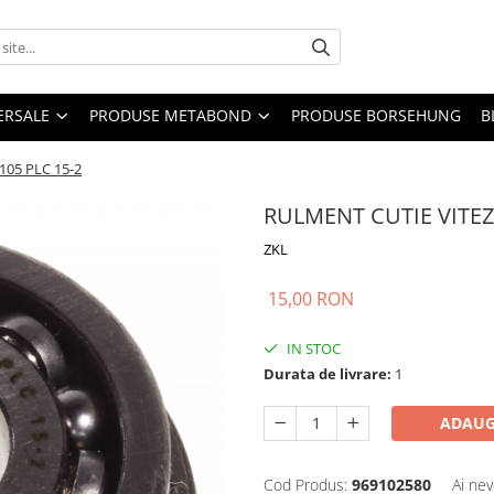
ERSALE
PRODUSE METABOND
PRODUSE BORSEHUNG
B
105 PLC 15-2
RULMENT CUTIE VITEZ
ZKL
15,00 RON
IN STOC
Durata de livrare:
1
ADAUG
Cod Produs:
969102580
Ai nev