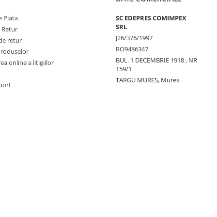
 Plata
SC EDEPRES COMIMPEX
SRL
e Retur
J26/376/1997
de retur
RO9486347
Produselor
BUL. 1 DECEMBRIE 1918 , NR
a online a litigiilor
159/1
TARGU MURES, Mures
port