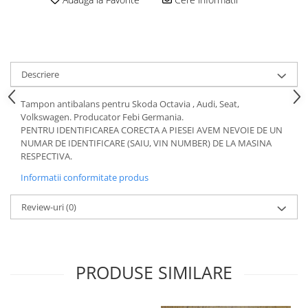
Motor
Becuri
Transmisie
Becuri 12V
Chevrolet
Bujii motor
Filtre
Descriere
Capacele prezoane
Electrice
Curele accesorii
Motor
Tampon antibalans pentru Skoda Octavia , Audi, Seat,
Volkswagen. Producator Febi Germania.
Electrolit si accesorii
Suspensie
PENTRU IDENTIFICAREA CORECTA A PIESEI AVEM NEVOIE DE UN
Chrysler
Lichid antigel
NUMAR DE IDENTIFICARE (SAIU, VIN NUMBER) DE LA MASINA
RESPECTIVA.
Directie
E-oil
Informatii conformitate produs
Electrice
HEPU
Motor
Hexol
Review-uri
(0)
Citroen
MTR
OE VW
Racire
Starline
Motor
PRODUSE SIMILARE
Lichid frana
Filtre
Directie
ATE
Electrice