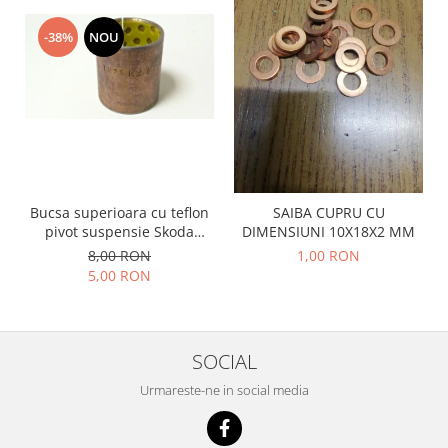
Prelix
Franare
TRW
-38%
NOU
Suspensie
Piese alternator-electromotor
Dacia
Arc Carbune
Duster
Bendix
Logan
Bobine cuplare
Sandero
Carbune alternatoare-
electromotoare
Daewoo
Coroana reductor
Bucsa superioara cu teflon
SAIBA CUPRU CU
Racire
pivot suspensie Skoda
DIMENSIUNI 10X18X2 MM
Rulmenti
Electrice
S100-105-120-130
8,00 RON
1,00 RON
Releuri
Filtre
5,00 RON
Saibe
Directie
Electrice
SIGURANTE SEEGER
Motor
Silicoane etansare
SOCIAL
Suspensie
Solutie lipit radiator
Urmareste-ne in social media
Transmisie
Wynns
Fiat
Solutii AdBlue