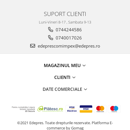
Racire
Solutii de curatat
Franare
SUPORT CLIENTI
Bardiauto
Filtre
Luni-Vineri 8-17 , Sambata 9-13
Breckner
Directie
0744244586
Cartechnic
Electrice
0740017026
Clear Vision
Motor
edeprescomimpex@edepres.ro
Hepu
Suspensie
K2
Transmisie
Kross
Ford
MAGAZINUL MEU
Liqui Moly
Suspensie
Nuovo Derm
CLIENTI
Racire
Trw
Franare
DATE COMERCIALE
Wynns
Motor
Solutii de intretinere
Filtre
Spray
Ambreiaj
Caroserie
Supape
©2021 Edepres. Toate drepturile rezervate.
Platforma E-
Directie
Unsoare
commerce by Gomag