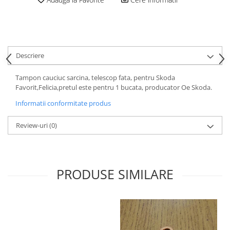
Motor
Becuri
Transmisie
Becuri 12V
Chevrolet
Bujii motor
Filtre
Descriere
Capacele prezoane
Electrice
Curele accesorii
Motor
Tampon cauciuc sarcina, telescop fata, pentru Skoda
Favorit,Felicia,pretul este pentru 1 bucata, producator Oe Skoda.
Electrolit si accesorii
Suspensie
Informatii conformitate produs
Chrysler
Lichid antigel
Directie
E-oil
Review-uri
(0)
Electrice
HEPU
Motor
Hexol
Citroen
MTR
PRODUSE SIMILARE
OE VW
Racire
Starline
Motor
Lichid frana
Filtre
Directie
ATE
Electrice