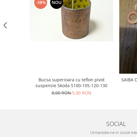
Prelix
-38%
NOU
Franare
TRW
Suspensie
Piese alternator-electromotor
Dacia
Arc Carbune
Duster
Bendix
Logan
Bobine cuplare
Sandero
Carbune alternatoare-
electromotoare
Daewoo
Coroana reductor
Racire
Rulmenti
Electrice
Bucsa superioara cu teflon pivot
SAIBA 
Releuri
Filtre
suspensie Skoda S100-105-120-130
Saibe
Directie
8,00 RON
5,00 RON
Electrice
SIGURANTE SEEGER
Motor
Silicoane etansare
Suspensie
Solutie lipit radiator
SOCIAL
Transmisie
Wynns
Fiat
Urmareste-ne in social me
Solutii AdBlue