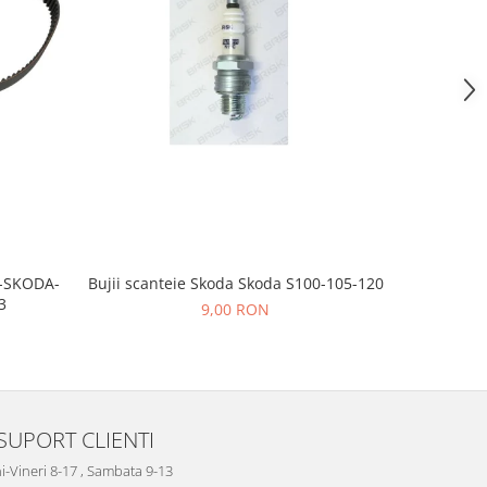
Bujii scanteie Skoda Skoda S100-105-120
T-SKODA-
BUJII AP
3
9,00 RON
SUPORT CLIENTI
i-Vineri 8-17 , Sambata 9-13