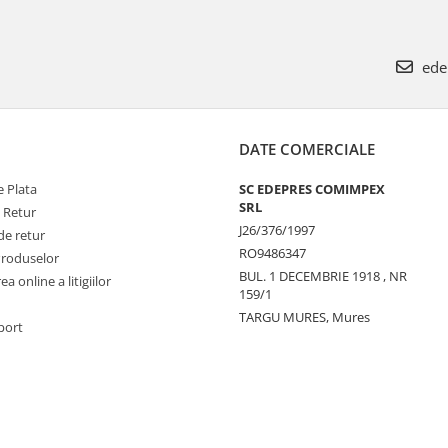
ede
DATE COMERCIALE
 Plata
SC EDEPRES COMIMPEX
SRL
e Retur
J26/376/1997
de retur
RO9486347
Produselor
BUL. 1 DECEMBRIE 1918 , NR
a online a litigiilor
159/1
TARGU MURES, Mures
port