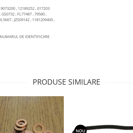
19073200 , 12189252 , 017203
, GS0732 , FL77487 , 79580 ,
L5667 , JZS09142 , 1181209400 ,
R NUMARUL DE IDENTIFICARE
PRODUSE SIMILARE
NOU