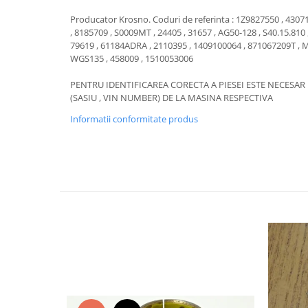
Motor
Becuri
Producator Krosno. Coduri de referinta : 1Z9827550 , 4307
Transmisie
, 8185709 , S0009MT , 24405 , 31657 , AG50-128 , S40.15.810 
Becuri 12V
79619 , 61184ADRA , 2110395 , 1409100064 , 871067209T , M
Chevrolet
Bujii motor
WGS135 , 458009 , 1510053006
Filtre
Capacele prezoane
PENTRU IDENTIFICAREA CORECTA A PIESEI ESTE NECESA
Electrice
(SASIU , VIN NUMBER) DE LA MASINA RESPECTIVA
Curele accesorii
Motor
Informatii conformitate produs
Electrolit si accesorii
Suspensie
Chrysler
Lichid antigel
Directie
E-oil
Electrice
HEPU
Motor
Hexol
Citroen
MTR
OE VW
Racire
Starline
Motor
Lichid frana
Filtre
Directie
ATE
Electrice