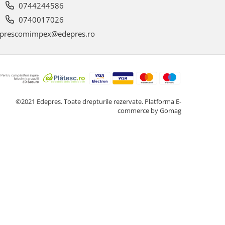
0744244586
0740017026
prescomimpex@edepres.ro
©2021 Edepres. Toate drepturile rezervate.
Platforma E-
commerce by Gomag