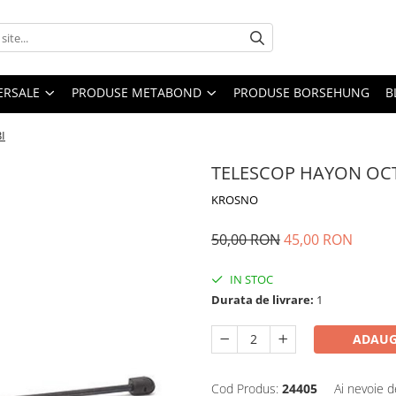
ERSALE
PRODUSE METABOND
PRODUSE BORSEHUNG
B
I
TELESCOP HAYON OCT
KROSNO
50,00 RON
45,00 RON
IN STOC
Durata de livrare:
1
ADAUG
Cod Produs:
24405
Ai nevoie d