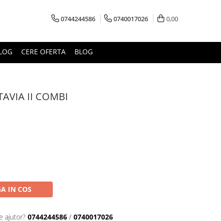
0744244586
0740017026
0,00
LOG
CERE OFERTA
BLOG
AVIA II COMBI
A IN COS
e ajutor?
0744244586
/
0740017026