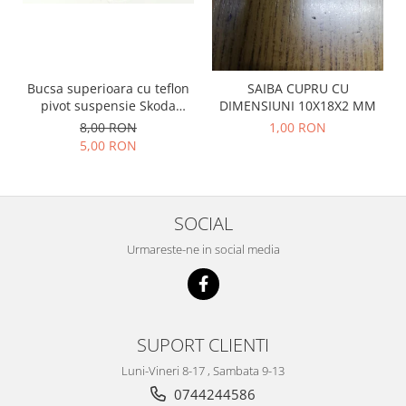
Racire
Solutii de curatat
Franare
Bardiauto
Filtre
Breckner
Directie
Bucsa superioara cu teflon
SAIBA CUPRU CU
Cartechnic
Electrice
pivot suspensie Skoda
DIMENSIUNI 10X18X2 MM
Clear Vision
S100-105-120-130
Motor
8,00 RON
1,00 RON
5,00 RON
Hepu
Suspensie
K2
Transmisie
Kross
Ford
Liqui Moly
SOCIAL
Suspensie
Nuovo Derm
Racire
Urmareste-ne in social media
Trw
Franare
Wynns
Motor
Solutii de intretinere
Filtre
Spray
SUPORT CLIENTI
Ambreiaj
Caroserie
Supape
Luni-Vineri 8-17 , Sambata 9-13
Directie
0744244586
Unsoare