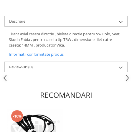
Motor
Becuri
Transmisie
Becuri 12V
Chevrolet
Descriere
Bujii motor
Filtre
Capacele prezoane
Tirant axial caseta directie , bielete directie pentru Vw Polo, Seat,
Electrice
Skoda Fabia , pentru caseta tip TRW , dimensiune filet catre
Curele accesorii
Motor
caseta: 14MM , producator Vika.
Electrolit si accesorii
Suspensie
Informatii conformitate produs
Chrysler
Lichid antigel
Review-uri
(0)
Directie
E-oil
Electrice
HEPU
Motor
Hexol
Citroen
RECOMANDARI
MTR
OE VW
Racire
Starline
Motor
Lichid frana
-10%
Filtre
Directie
ATE
Electrice