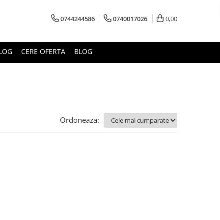
0744244586
0740017026
0,00
LOG
CERE OFERTA
BLOG
Ordoneaza: