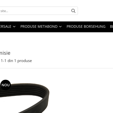
ERSALE
PRODUSE METABOND
PRODUSE BORSEHUNG
B
misie
1-
1
din
1
produse
NOU