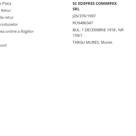
 Plata
SC EDEPRES COMIMPEX
SRL
e Retur
J26/376/1997
de retur
RO9486347
Produselor
BUL. 1 DECEMBRIE 1918 , NR
a online a litigiilor
159/1
TARGU MURES, Mures
port