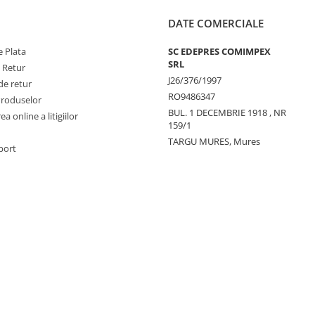
DATE COMERCIALE
 Plata
SC EDEPRES COMIMPEX
SRL
e Retur
J26/376/1997
de retur
RO9486347
Produselor
BUL. 1 DECEMBRIE 1918 , NR
a online a litigiilor
159/1
TARGU MURES, Mures
port