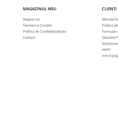
Motor
Becuri
MAGAZINUL MEU
CLIENTI
Transmisie
Becuri 12V
Chevrolet
Despre noi
Metode de
Bujii motor
Termeni si Conditii
Politica d
Filtre
Capacele prezoane
Politica de Confidentialitate
Formular 
Electrice
Contact
Garantia 
Curele accesorii
Motor
Solutionare
Electrolit si accesorii
Suspensie
ANPC
Chrysler
Lichid antigel
Info trans
Directie
E-oil
Electrice
HEPU
Motor
Hexol
Citroen
MTR
OE VW
Racire
Starline
Motor
Lichid frana
Filtre
Directie
ATE
Electrice