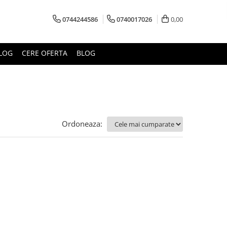
0744244586
0740017026
0,00
LOG
CERE OFERTA
BLOG
Ordoneaza: