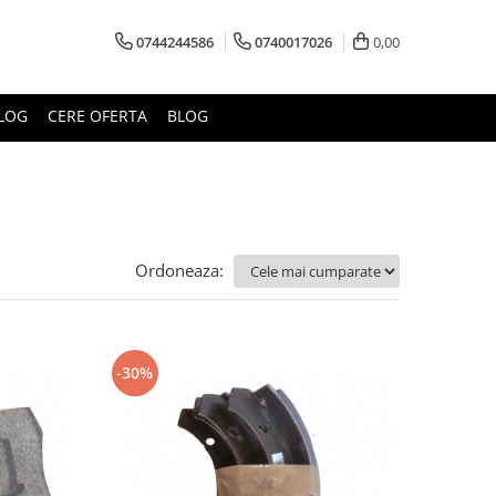
0744244586
0740017026
0,00
LOG
CERE OFERTA
BLOG
Ordoneaza:
-30%