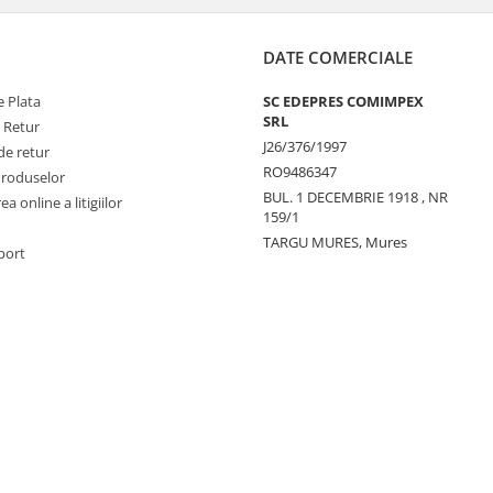
DATE COMERCIALE
 Plata
SC EDEPRES COMIMPEX
SRL
e Retur
J26/376/1997
de retur
RO9486347
Produselor
BUL. 1 DECEMBRIE 1918 , NR
a online a litigiilor
159/1
TARGU MURES, Mures
port