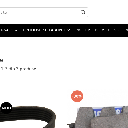
ERSALE
PRODUSE METABOND
PRODUSE BORSEHUNG
B
e
1-
3
din
3
produse
-30%
NOU