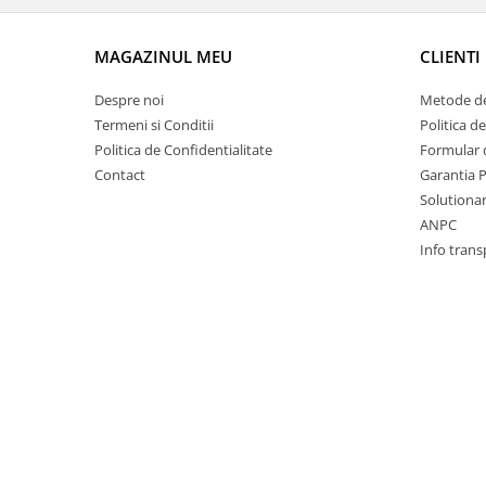
Motor
Becuri
Transmisie
MAGAZINUL MEU
CLIENTI
Becuri 12V
Chevrolet
Bujii motor
Despre noi
Metode de
Filtre
Capacele prezoane
Termeni si Conditii
Politica d
Electrice
Politica de Confidentialitate
Formular 
Curele accesorii
Motor
Contact
Garantia 
Electrolit si accesorii
Suspensie
Solutionare
Chrysler
Lichid antigel
ANPC
Info trans
Directie
E-oil
Electrice
HEPU
Motor
Hexol
Citroen
MTR
OE VW
Racire
Starline
Motor
Lichid frana
Filtre
Directie
ATE
Electrice