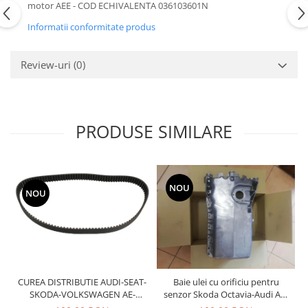
motor AEE - COD ECHIVALENTA 036103601N
Motor
Becuri
Informatii conformitate produs
Transmisie
Becuri 12V
Chevrolet
Bujii motor
Review-uri
(0)
Filtre
Capacele prezoane
Electrice
Curele accesorii
Motor
Electrolit si accesorii
Suspensie
PRODUSE SIMILARE
Chrysler
Lichid antigel
Directie
E-oil
Electrice
HEPU
NOU
NOU
Motor
Hexol
Citroen
MTR
OE VW
Racire
Starline
Motor
Lichid frana
Filtre
CUREA DISTRIBUTIE AUDI-SEAT-
Baie ulei cu orificiu pentru
Directie
ATE
SKODA-VOLKSWAGEN AE-
senzor Skoda Octavia-Audi A3-
TB533
Seat Toledo-VW Golf 4-Bora-
Electrice