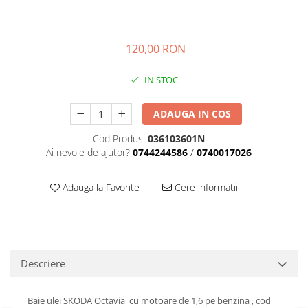
Transmisie
Castrol
Aditiv cutie viteze
Suspensie
Mannol
Metabond
Racire
Ravenol
120,00 RON
Wynns
Franare
Swag
Aditiv ulei motor
IN STOC
Esapament
Ulei servodirectie-hidraulic
2+2
Motor
2+2
Flash
ADAUGA IN COS
Electrice
Febi
Kraftmann
Filtre
Mannol
Cod Produs:
036103601N
Kross
Autocamioane Utilaje
Ai nevoie de ajutor?
0744244586
/
0740017026
Ravenol
Liqui Moly
Electrice
VAG GROUP
Metabond
Adauga la Favorite
Cere informatii
Filtre
Ulei amestec
Wynns
BMW
Hexol
Alcool Tehnic
Racire
Ulei hidraulic
Antifon pensulabil
Franare
Hexol
Antifon pistolabil
Descriere
Filtre
Ulei transmisie
Apa distilata
Directie
Hexol
Baie ulei SKODA Octavia cu motoare de 1,6 pe benzina , cod
Electrice
Banda izolatoare