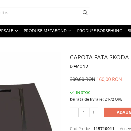
ERSALE
PRODUSE METABOND
PRODUSE BORSEHUNG
B
CAPOTA FATA SKODA 
DIAMOND
300,00 RON
160,00 RON
IN STOC
Durata de livrare:
24-72 ORE
ADAUG
Cod Produs:
115710011
Ai nev