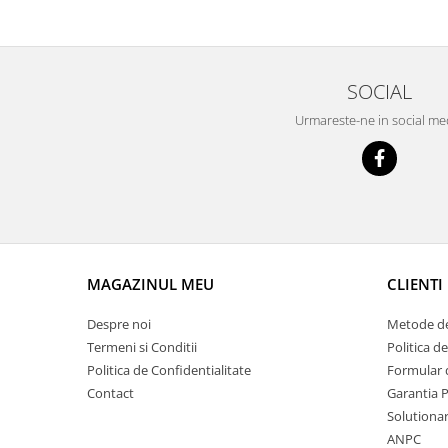
Prelix
Franare
TRW
Suspensie
Piese alternator-electromotor
Dacia
Arc Carbune
SOCIAL
Duster
Bendix
Urmareste-ne in social me
Logan
Bobine cuplare
Sandero
Carbune alternatoare-
electromotoare
Daewoo
Coroana reductor
Racire
Rulmenti
Electrice
Releuri
Filtre
MAGAZINUL MEU
CLIENTI
Saibe
Directie
Electrice
SIGURANTE SEEGER
Despre noi
Metode de
Termeni si Conditii
Politica d
Motor
Silicoane etansare
Politica de Confidentialitate
Formular 
Suspensie
Solutie lipit radiator
Contact
Garantia 
Transmisie
Solutionare
Wynns
Fiat
ANPC
Solutii AdBlue