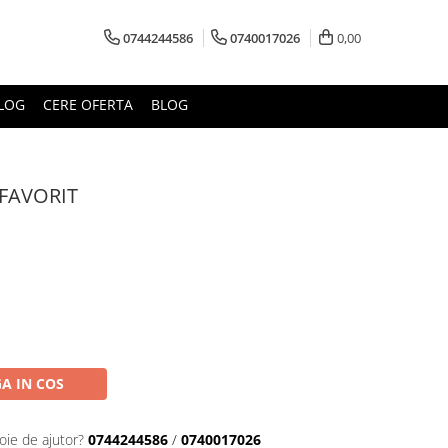
0744244586
0740017026
0,00
LOG
CERE OFERTA
BLOG
FAVORIT
A IN COS
oie de ajutor?
0744244586
/
0740017026