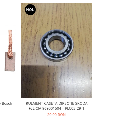
NOU
-20%
p Bosch -
RULMENT CASETA DIRECTIE SKODA
CAUCIUC
FELICIA 969001504 – PLC03-29-1
20,00 RON