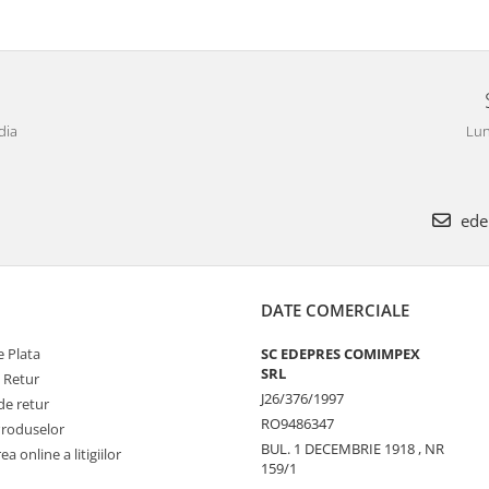
dia
Lun
ede
DATE COMERCIALE
 Plata
SC EDEPRES COMIMPEX
SRL
e Retur
J26/376/1997
de retur
RO9486347
Produselor
BUL. 1 DECEMBRIE 1918 , NR
a online a litigiilor
159/1