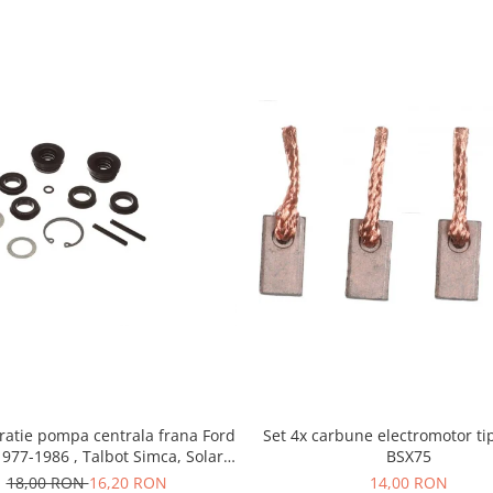
ratie pompa centrala frana Ford
Set 4x carbune electromotor ti
1977-1986 , Talbot Simca, Solara,
BSX75
Tagora-Peugeot 205
18,00 RON
16,20 RON
14,00 RON