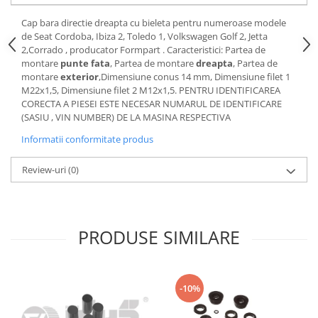
Motor
Becuri
Cap bara directie dreapta cu bieleta pentru numeroase modele
Transmisie
de Seat Cordoba, Ibiza 2, Toledo 1, Volkswagen Golf 2, Jetta
Becuri 12V
Chevrolet
2,Corrado , producator Formpart . Caracteristici: Partea de
Bujii motor
montare
punte fata
, Partea de montare
dreapta
, Partea de
Filtre
montare
exterior
,Dimensiune conus 14 mm, Dimensiune filet 1
Capacele prezoane
Electrice
M22x1,5, Dimensiune filet 2 M12x1,5. PENTRU IDENTIFICAREA
Curele accesorii
CORECTA A PIESEI ESTE NECESAR NUMARUL DE IDENTIFICARE
Motor
(SASIU , VIN NUMBER) DE LA MASINA RESPECTIVA
Electrolit si accesorii
Suspensie
Informatii conformitate produs
Chrysler
Lichid antigel
Directie
E-oil
Review-uri
(0)
Electrice
HEPU
Motor
Hexol
Citroen
MTR
PRODUSE SIMILARE
OE VW
Racire
Starline
Motor
Lichid frana
Filtre
-10%
Directie
ATE
Electrice