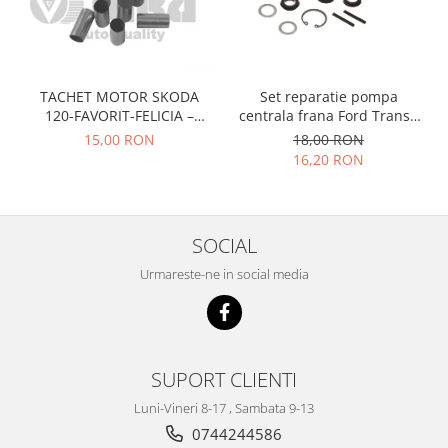
Prelix
Franare
TRW
Suspensie
Piese alternator-electromotor
Dacia
Arc Carbune
TACHET MOTOR SKODA
Set reparatie pompa
Duster
Bendix
120-FAVORIT-FELICIA –
centrala frana Ford Transit
Logan
047109311
1977-1986 , Talbot Simca,
Bobine cuplare
15,00 RON
18,00 RON
Solara, Tagora-Peugeot 205
16,20 RON
Sandero
Carbune alternatoare-
electromotoare
Daewoo
Coroana reductor
Racire
Rulmenti
SOCIAL
Electrice
Releuri
Filtre
Urmareste-ne in social media
Saibe
Directie
Electrice
SIGURANTE SEEGER
Motor
Silicoane etansare
Suspensie
SUPORT CLIENTI
Solutie lipit radiator
Transmisie
Luni-Vineri 8-17 , Sambata 9-13
Wynns
Fiat
0744244586
Solutii AdBlue