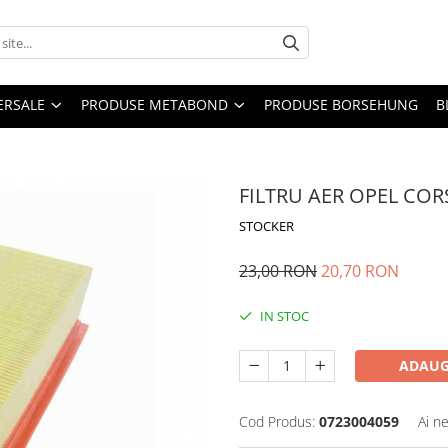
ERSALE
PRODUSE METABOND
PRODUSE BORSEHUNG
B
FILTRU AER OPEL COR
STOCKER
23,00 RON
20,70 RON
IN STOC
ADAUG
Cod Produs:
0723004059
Ai n