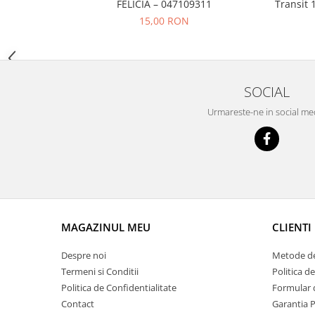
Prelix
FELICIA – 047109311
Transit 
Franare
TRW
15,00 RON
Suspensie
Piese alternator-electromotor
Dacia
Arc Carbune
Duster
Bendix
SOCIAL
Logan
Bobine cuplare
Urmareste-ne in social me
Sandero
Carbune alternatoare-
electromotoare
Daewoo
Coroana reductor
Racire
Rulmenti
Electrice
Releuri
Filtre
Saibe
Directie
Electrice
MAGAZINUL MEU
CLIENTI
SIGURANTE SEEGER
Motor
Silicoane etansare
Despre noi
Metode de
Suspensie
Solutie lipit radiator
Termeni si Conditii
Politica d
Transmisie
Politica de Confidentialitate
Formular 
Wynns
Fiat
Contact
Garantia 
Solutii AdBlue