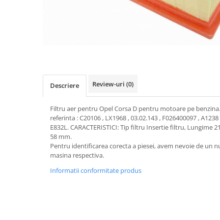
Transmisie
Castrol
Aditiv cutie viteze
Suspensie
Mannol
Metabond
Racire
Ravenol
Wynns
Franare
Swag
Aditiv ulei motor
Esapament
Ulei servodirectie-hidraulic
2+2
Motor
2+2
Flash
Electrice
Review-uri
(0)
Febi
Descriere
Kraftmann
Filtre
Mannol
Kross
Autocamioane Utilaje
Filtru aer pentru Opel Corsa D pentru motoare pe benzina
Ravenol
Liqui Moly
referinta : C20106 , LX1968 , 03.02.143 , F026400097 , A123
Electrice
VAG GROUP
E832L. CARACTERISTICI: Tip filtru Insertie filtru, Lungime
Metabond
Filtre
Ulei amestec
58 mm.
Wynns
Pentru identificarea corecta a piesei, avem nevoie de un nu
BMW
Hexol
masina respectiva.
Alcool Tehnic
Racire
Ulei hidraulic
Informatii conformitate produs
Antifon pensulabil
Franare
Hexol
Antifon pistolabil
Filtre
Ulei transmisie
Apa distilata
Directie
Hexol
Electrice
Banda izolatoare