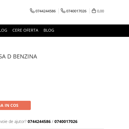
0744244586
0740017026
0,00
LOG
CERE OFERTA
BLOG
SA D BENZINA
A IN COS
evoie de ajutor?
0744244586
/
0740017026