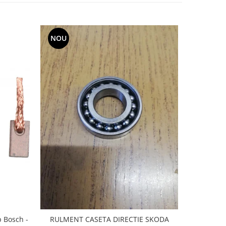
NOU
-20%
p Bosch -
RULMENT CASETA DIRECTIE SKODA
CAUCIUC