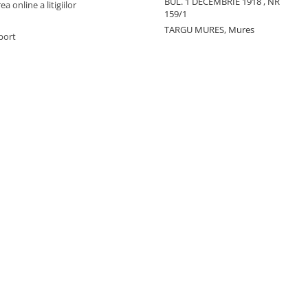
BUL. 1 DECEMBRIE 1918 , NR
a online a litigiilor
159/1
TARGU MURES, Mures
port