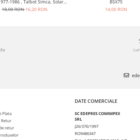
1977-1986 , Talbot Simca, Solara,
BSX75
Tagora-Peugeot 205
18,00 RON
16,20 RON
14,00 RON
dia
Lun
ede
DATE COMERCIALE
 Plata
SC EDEPRES COMIMPEX
SRL
e Retur
J26/376/1997
de retur
RO9486347
Produselor