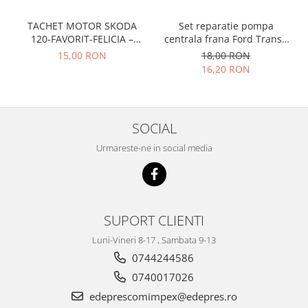
Prelix
Franare
TRW
TACHET MOTOR SKODA
Set reparatie pompa
Suspensie
Piese alternator-electromotor
120-FAVORIT-FELICIA –
centrala frana Ford Transit
047109311
1977-1986 , Talbot Simca,
Dacia
15,00 RON
18,00 RON
Arc Carbune
Solara, Tagora-Peugeot 205
16,20 RON
Duster
Bendix
Logan
Bobine cuplare
Sandero
Carbune alternatoare-
SOCIAL
electromotoare
Daewoo
Coroana reductor
Urmareste-ne in social media
Racire
Rulmenti
Electrice
Releuri
Filtre
Saibe
Directie
SUPORT CLIENTI
Electrice
SIGURANTE SEEGER
Motor
Luni-Vineri 8-17 , Sambata 9-13
Silicoane etansare
Suspensie
0744244586
Solutie lipit radiator
Transmisie
0740017026
Wynns
Fiat
edeprescomimpex@edepres.ro
Solutii AdBlue