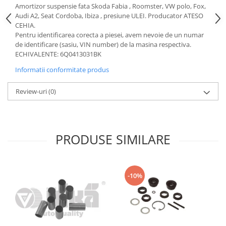
Amortizor suspensie fata Skoda Fabia , Roomster, VW polo, Fox,
Motor
Becuri
Audi A2, Seat Cordoba, Ibiza , presiune ULEI. Producator ATESO
Transmisie
CEHIA.
Becuri 12V
Chevrolet
Pentru identificarea corecta a piesei, avem nevoie de un numar
Bujii motor
de identificare (sasiu, VIN number) de la masina respectiva.
Filtre
ECHIVALENTE: 6Q0413031BK
Capacele prezoane
Electrice
Informatii conformitate produs
Curele accesorii
Motor
Electrolit si accesorii
Suspensie
Review-uri
(0)
Chrysler
Lichid antigel
Directie
E-oil
Electrice
HEPU
PRODUSE SIMILARE
Motor
Hexol
Citroen
MTR
OE VW
Racire
-10%
Starline
Motor
Lichid frana
Filtre
Directie
ATE
Electrice