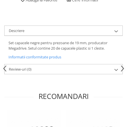
Motor
Becuri
Transmisie
Becuri 12V
Chevrolet
Bujii motor
Filtre
Descriere
Capacele prezoane
Electrice
Curele accesorii
Motor
Set capacele negre pentru prezoane de 19 mm, producator
Megadrive. Setul contine 20 de capacele plastic si 1 cleste.
Electrolit si accesorii
Suspensie
Informatii conformitate produs
Chrysler
Lichid antigel
Directie
E-oil
Review-uri
(0)
Electrice
HEPU
Motor
Hexol
Citroen
MTR
RECOMANDARI
OE VW
Racire
Starline
Motor
Lichid frana
Filtre
Directie
ATE
Electrice