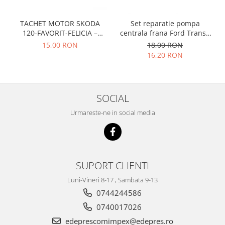
Racire
Solutii de curatat
Franare
TACHET MOTOR SKODA
Set reparatie pompa
Bardiauto
Filtre
120-FAVORIT-FELICIA –
centrala frana Ford Transit
Breckner
047109311
1977-1986 , Talbot Simca,
Directie
15,00 RON
18,00 RON
Solara, Tagora-Peugeot 205
Cartechnic
16,20 RON
Electrice
Clear Vision
Motor
Hepu
Suspensie
K2
SOCIAL
Transmisie
Kross
Ford
Urmareste-ne in social media
Liqui Moly
Suspensie
Nuovo Derm
Racire
Trw
Franare
Wynns
SUPORT CLIENTI
Motor
Solutii de intretinere
Filtre
Luni-Vineri 8-17 , Sambata 9-13
Spray
Ambreiaj
0744244586
Caroserie
Supape
0740017026
Directie
Unsoare
edeprescomimpex@edepres.ro