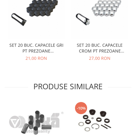
Prelix
Franare
TRW
Suspensie
Piese alternator-electromotor
Dacia
Arc Carbune
Duster
Bendix
Logan
Bobine cuplare
SET 20 BUC. CAPACELE GRI
SET 20 BUC. CAPACELE
Sandero
Carbune alternatoare-
PT PREZOANE
CROM PT PREZOANE
electromotoare
Daewoo
19MM+CLESTE
19MM+CLESTE
21,00 RON
27,00 RON
Coroana reductor
Racire
Rulmenti
Electrice
Releuri
Filtre
PRODUSE SIMILARE
Saibe
Directie
Electrice
SIGURANTE SEEGER
Motor
Silicoane etansare
-10%
Suspensie
Solutie lipit radiator
Transmisie
Wynns
Fiat
Solutii AdBlue