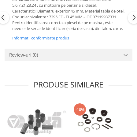
Motor
5,6,7,Z1,Z3,Z4 , cu motoare pe benzina si diesel.
Becuri
Caracteristici: Diametru exterior 45 mm, Material tabla de otel.
Transmisie
Coduri echivalente : 7295 FE - FI 45 MM – OE 07119937331.
Becuri 12V
Chevrolet
Pentru identificarea corecta a piesei de pe masina , este
Bujii motor
nevoie de seria de identificare(seria de sasiu), din talon, carte.
Filtre
Capacele prezoane
Informatii conformitate produs
Electrice
Curele accesorii
Motor
Electrolit si accesorii
Suspensie
Review-uri
(0)
Chrysler
Lichid antigel
Directie
E-oil
Electrice
HEPU
PRODUSE SIMILARE
Motor
Hexol
Citroen
MTR
OE VW
Racire
-10%
Starline
Motor
Lichid frana
Filtre
Directie
ATE
Electrice