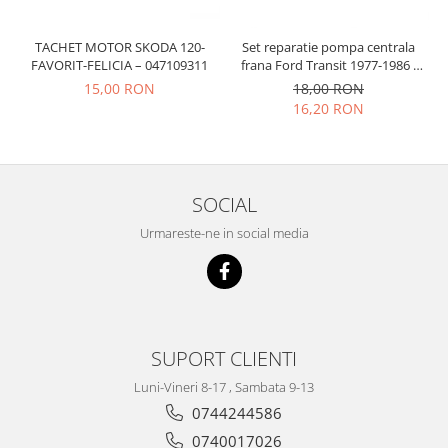
Prelix
Franare
TRW
TACHET MOTOR SKODA 120-
Set reparatie pompa centrala
Suspensie
Piese alternator-electromotor
FAVORIT-FELICIA – 047109311
frana Ford Transit 1977-1986 ,
Dacia
Talbot Simca, Solara, Tagora-
Arc Carbune
15,00 RON
18,00 RON
Peugeot 205
16,20 RON
Duster
Bendix
Logan
Bobine cuplare
Sandero
Carbune alternatoare-
electromotoare
Daewoo
SOCIAL
Coroana reductor
Racire
Urmareste-ne in social media
Rulmenti
Electrice
Releuri
Filtre
Saibe
Directie
Electrice
SIGURANTE SEEGER
Motor
SUPORT CLIENTI
Silicoane etansare
Suspensie
Solutie lipit radiator
Luni-Vineri 8-17 , Sambata 9-13
Transmisie
0744244586
Wynns
Fiat
0740017026
Solutii AdBlue