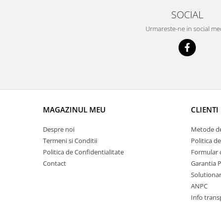
Prelix
SOCIAL
Franare
TRW
Suspensie
Piese alternator-electromotor
Urmareste-ne in social me
Dacia
Arc Carbune
Duster
Bendix
Logan
Bobine cuplare
Sandero
Carbune alternatoare-
electromotoare
Daewoo
Coroana reductor
Racire
MAGAZINUL MEU
CLIENTI
Rulmenti
Electrice
Releuri
Despre noi
Metode de
Filtre
Termeni si Conditii
Politica d
Saibe
Directie
Politica de Confidentialitate
Formular 
Electrice
SIGURANTE SEEGER
Contact
Garantia 
Motor
Silicoane etansare
Solutionare
Suspensie
ANPC
Solutie lipit radiator
Transmisie
Info trans
Wynns
Fiat
Solutii AdBlue