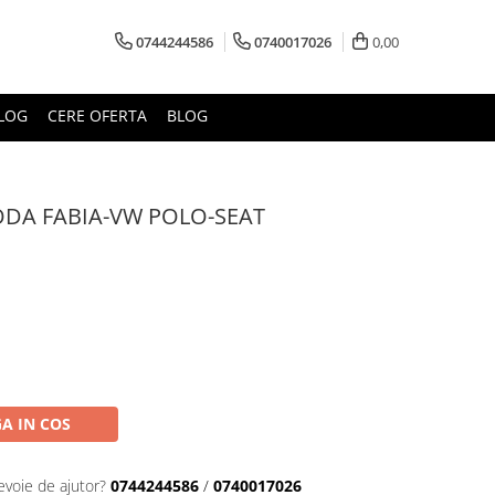
0744244586
0740017026
0,00
LOG
CERE OFERTA
BLOG
DA FABIA-VW POLO-SEAT
A IN COS
evoie de ajutor?
0744244586
/
0740017026