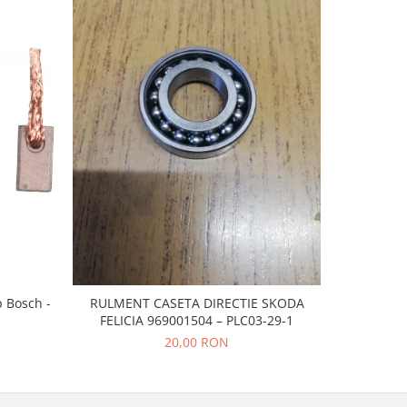
-20%
p Bosch -
RULMENT CASETA DIRECTIE SKODA
CAUCIUC
FELICIA 969001504 – PLC03-29-1
20,00 RON