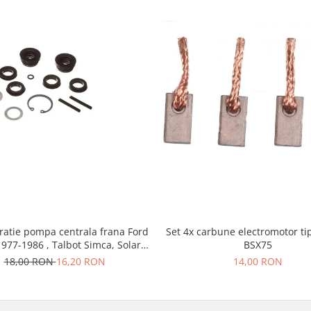
ratie pompa centrala frana Ford
Set 4x carbune electromotor ti
1977-1986 , Talbot Simca, Solara,
BSX75
Tagora-Peugeot 205
18,00 RON
16,20 RON
14,00 RON