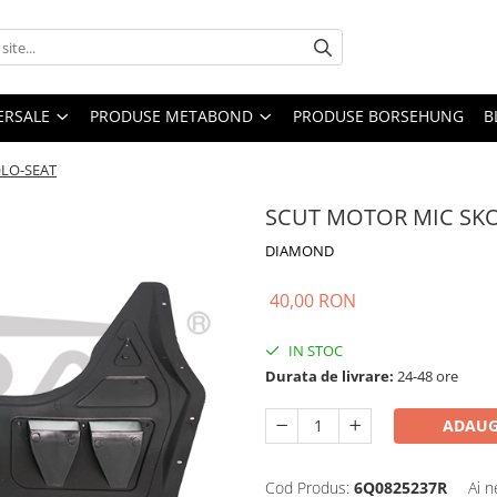
ERSALE
PRODUSE METABOND
PRODUSE BORSEHUNG
B
LO-SEAT
SCUT MOTOR MIC SKO
DIAMOND
40,00 RON
IN STOC
Durata de livrare:
24-48 ore
ADAUG
Cod Produs:
6Q0825237R
Ai n