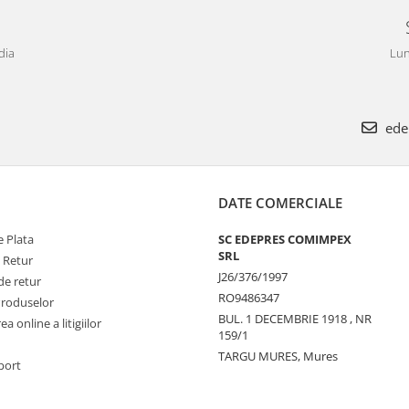
dia
Lun
ede
DATE COMERCIALE
 Plata
SC EDEPRES COMIMPEX
SRL
e Retur
J26/376/1997
de retur
RO9486347
Produselor
BUL. 1 DECEMBRIE 1918 , NR
a online a litigiilor
159/1
TARGU MURES, Mures
port