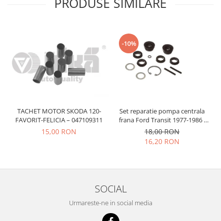
PRODUSE SIMILARE
Prelix
Franare
TRW
Suspensie
Piese alternator-electromotor
Dacia
Arc Carbune
-10%
Duster
Bendix
Logan
Bobine cuplare
Sandero
Carbune alternatoare-
electromotoare
Daewoo
Coroana reductor
Racire
TACHET MOTOR SKODA 120-
Set reparatie pompa centrala
Rulmenti
FAVORIT-FELICIA – 047109311
frana Ford Transit 1977-1986 ,
Electrice
Talbot Simca, Solara, Tagora-
Releuri
15,00 RON
18,00 RON
Filtre
Peugeot 205
16,20 RON
Saibe
Directie
Electrice
SIGURANTE SEEGER
Motor
Silicoane etansare
Suspensie
SOCIAL
Solutie lipit radiator
Transmisie
Urmareste-ne in social media
Wynns
Fiat
Solutii AdBlue