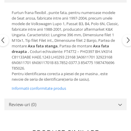
Motor
Becuri
Transmisie
Furtun frana flexibil , punte fata, pentru numeroase modele
Becuri 12V
de Seat arosa, fabricate intre anii 1997-2004, precum unele
Chevrolet
modele de Volkswagen Lupo 1, Passat B3, B4, Polo 6N, Classic,
Bujii motor
Filtre
fabricate intre anii 1988-2001, producator aftermarket K&K
Capacele prezoane
Ungaria. Caracteristici: Lungime 396 mm, Dimensiune filet 1
Electrice
M10x1, Tip filet Filet int., Dimensiune filet 2 Banjo, Partea de
Curele accesorii
Motor
montare
Axa fata stanga
, Partea de montare
Axa fata
Electrolit si accesorii
dreapta .
Coduri echivalente: FT4772 – PHD397 BH.VK014
Suspensie
C81133ABE HAEE.1243 LH0293 23168 3A0611701 32923168
Chrysler
Lichid antigel
6N0611701 6N0611701B 83.7852-0377.3 854775 1987476696
T85026.
Directie
E-oil
Pentru identificarea corecta a piesei de pe masina , este
Electrice
HEPU
nevoie de seria de identificare(seria de sasiu).
Motor
Hexol
Informatii conformitate produs
Citroen
MTR
OE VW
Racire
Review-uri
(0)
Starline
Motor
Lichid frana
Filtre
Directie
ATE
Electrice