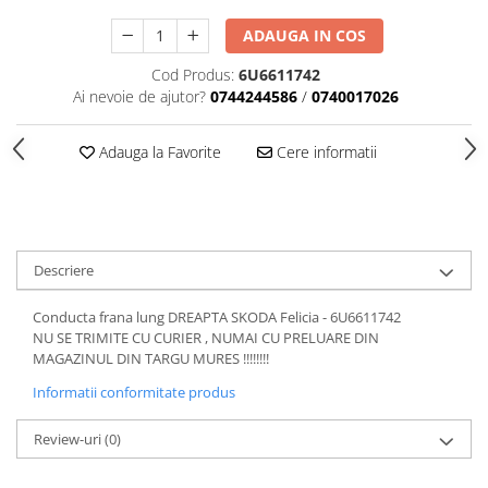
Motor
Becuri
ADAUGA IN COS
Transmisie
Becuri 12V
Cod Produs:
6U6611742
Chevrolet
Bujii motor
Ai nevoie de ajutor?
0744244586
/
0740017026
Filtre
Capacele prezoane
Electrice
Adauga la Favorite
Cere informatii
Curele accesorii
Motor
Electrolit si accesorii
Suspensie
Chrysler
Lichid antigel
Directie
E-oil
Descriere
Electrice
HEPU
Motor
Hexol
Conducta frana lung DREAPTA SKODA Felicia - 6U6611742
NU SE TRIMITE CU CURIER , NUMAI CU PRELUARE DIN
Citroen
MTR
MAGAZINUL DIN TARGU MURES !!!!!!!!
OE VW
Racire
Informatii conformitate produs
Starline
Motor
Lichid frana
Filtre
Review-uri
(0)
Directie
ATE
Electrice