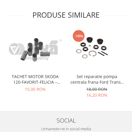
Prelix
Franare
TRW
PRODUSE SIMILARE
Suspensie
Piese alternator-electromotor
Dacia
Arc Carbune
Duster
Bendix
-10%
Logan
Bobine cuplare
Sandero
Carbune alternatoare-
electromotoare
Daewoo
Coroana reductor
Racire
Rulmenti
Electrice
TACHET MOTOR SKODA
Set reparatie pompa
Releuri
Filtre
120-FAVORIT-FELICIA –
centrala frana Ford Transit
Saibe
Directie
047109311
1977-1986 , Talbot Simca,
15,00 RON
18,00 RON
Solara, Tagora-Peugeot 205
Electrice
16,20 RON
SIGURANTE SEEGER
Motor
Silicoane etansare
Suspensie
Solutie lipit radiator
Transmisie
SOCIAL
Wynns
Fiat
Urmareste-ne in social media
Solutii AdBlue