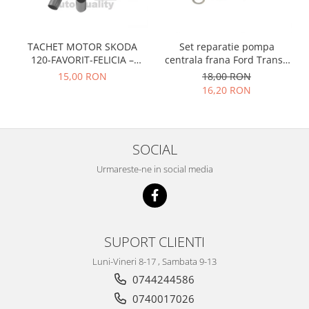
Prelix
Franare
TRW
Suspensie
Piese alternator-electromotor
TACHET MOTOR SKODA
Set reparatie pompa
Dacia
Arc Carbune
120-FAVORIT-FELICIA –
centrala frana Ford Transit
047109311
1977-1986 , Talbot Simca,
Duster
15,00 RON
18,00 RON
Bendix
Solara, Tagora-Peugeot 205
16,20 RON
Logan
Bobine cuplare
Sandero
Carbune alternatoare-
electromotoare
Daewoo
Coroana reductor
SOCIAL
Racire
Rulmenti
Electrice
Urmareste-ne in social media
Releuri
Filtre
Saibe
Directie
Electrice
SIGURANTE SEEGER
SUPORT CLIENTI
Motor
Silicoane etansare
Suspensie
Luni-Vineri 8-17 , Sambata 9-13
Solutie lipit radiator
Transmisie
0744244586
Wynns
Fiat
0740017026
Solutii AdBlue