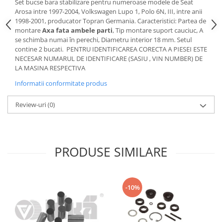
Set bucse bara stabilizare pentru numeroase modele de Seat
Motor
Arosa intre 1997-2004, Volkswagen Lupo 1, Polo 6N, III, intre anii
Becuri
1998-2001, producator Topran Germania. Caracteristici: Partea de
Transmisie
Becuri 12V
montare
Axa fata ambele parti
, Tip montare suport cauciuc, A
Chevrolet
se schimba numai în perechi, Diametru interior 18 mm. Setul
Bujii motor
contine 2 bucati. PENTRU IDENTIFICAREA CORECTA A PIESEI ESTE
Filtre
Capacele prezoane
NECESAR NUMARUL DE IDENTIFICARE (SASIU , VIN NUMBER) DE
Electrice
LA MASINA RESPECTIVA
Curele accesorii
Motor
Informatii conformitate produs
Electrolit si accesorii
Suspensie
Chrysler
Lichid antigel
Review-uri
(0)
Directie
E-oil
Electrice
HEPU
Motor
Hexol
PRODUSE SIMILARE
Citroen
MTR
OE VW
Racire
Starline
Motor
-10%
Lichid frana
Filtre
Directie
ATE
Electrice