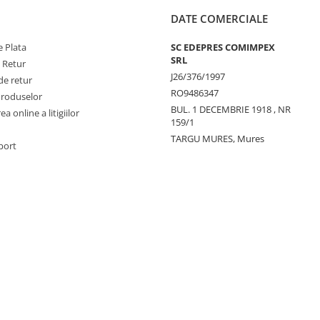
DATE COMERCIALE
 Plata
SC EDEPRES COMIMPEX
SRL
e Retur
J26/376/1997
de retur
RO9486347
Produselor
BUL. 1 DECEMBRIE 1918 , NR
a online a litigiilor
159/1
TARGU MURES, Mures
port