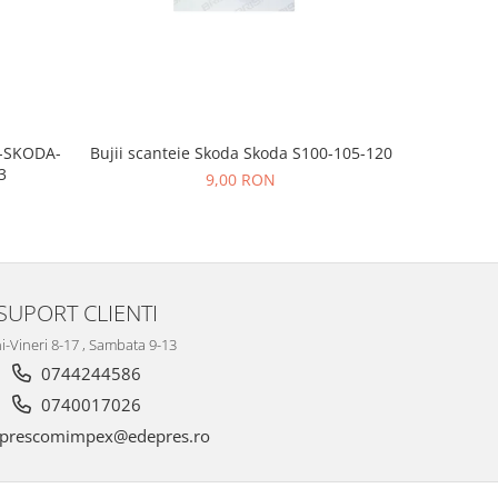
Bujii scanteie Skoda Skoda S100-105-120
T-SKODA-
BUJII AP
3
9,00 RON
SUPORT CLIENTI
i-Vineri 8-17 , Sambata 9-13
0744244586
0740017026
prescomimpex@edepres.ro