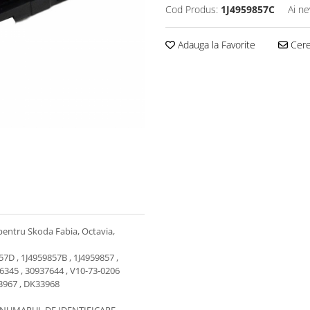
Cod Produs:
1J4959857C
Ai ne
Adauga la Favorite
Cere 
pentru Skoda Fabia, Octavia,
57D , 1J4959857B , 1J4959857 ,
26345 , 30937644 , V10-73-0206
33967 , DK33968