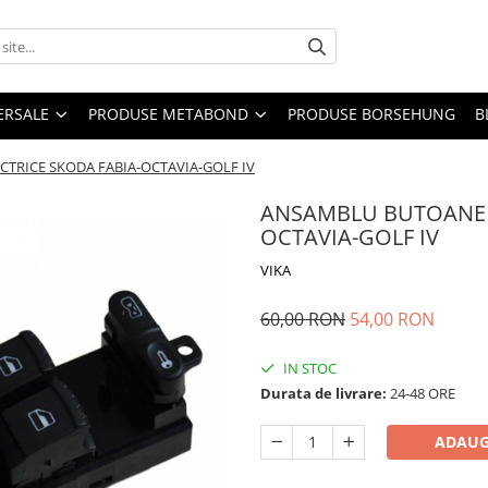
ERSALE
PRODUSE METABOND
PRODUSE BORSEHUNG
B
TRICE SKODA FABIA-OCTAVIA-GOLF IV
ANSAMBLU BUTOANE G
OCTAVIA-GOLF IV
VIKA
60,00 RON
54,00 RON
IN STOC
Durata de livrare:
24-48 ORE
ADAUG