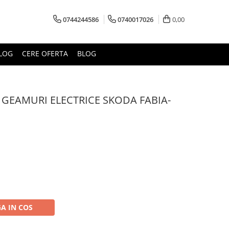
0744244586
0740017026
0,00
LOG
CERE OFERTA
BLOG
EAMURI ELECTRICE SKODA FABIA-
A IN COS