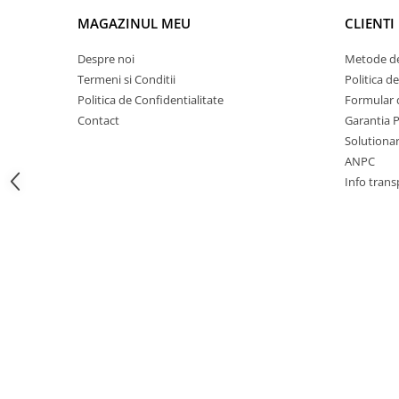
Racire
MAGAZINUL MEU
CLIENTI
Solutii de curatat
Franare
Bardiauto
Filtre
Despre noi
Metode de
Breckner
Directie
Termeni si Conditii
Politica d
Cartechnic
Politica de Confidentialitate
Formular 
Electrice
Clear Vision
Contact
Garantia 
Motor
Solutionare
Hepu
Suspensie
ANPC
K2
Transmisie
Info trans
Kross
Ford
Liqui Moly
Suspensie
Nuovo Derm
Racire
Trw
Franare
Wynns
Motor
Solutii de intretinere
Filtre
Spray
Ambreiaj
Caroserie
Supape
Directie
Unsoare